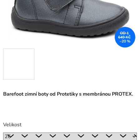
OD 1
649 KČ
–20 %
Barefoot zimní boty od Protetiky s membránou PROTEX.
Velikost