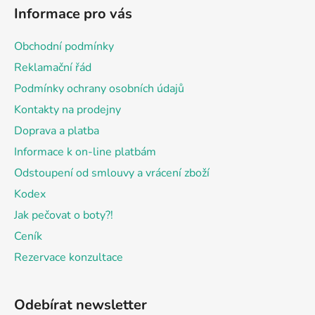
á
Informace pro vás
p
a
Obchodní podmínky
t
Reklamační řád
í
Podmínky ochrany osobních údajů
Kontakty na prodejny
Doprava a platba
Informace k on-line platbám
Odstoupení od smlouvy a vrácení zboží
Kodex
Jak pečovat o boty?!
Ceník
Rezervace konzultace
Odebírat newsletter