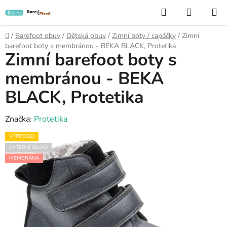
Přejít
Hledat
NÁKUP
na
KOŠÍK
obsah
Domů
/
Barefoot obuv
/
Dětská obuv
/
Zimní boty / capáčky
/
Zimní
barefoot boty s membránou - BEKA BLACK, Protetika
Zimní barefoot boty s
membránou - BEKA
BLACK, Protetika
Značka:
Protetika
VÝPRODEJ
EXTERNÍ SKLAD
MEMBRÁNA