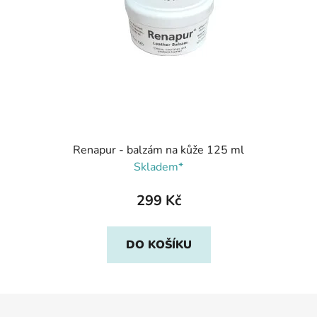
Renapur - balzám na kůže 125 ml
Skladem*
299 Kč
DO KOŠÍKU
Z