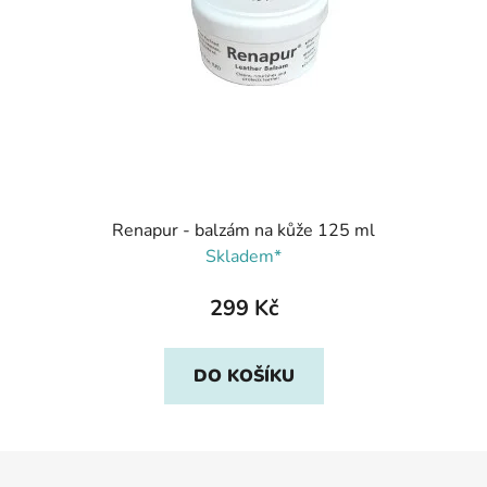
Renapur - balzám na kůže 125 ml
Skladem*
299 Kč
DO KOŠÍKU
Z