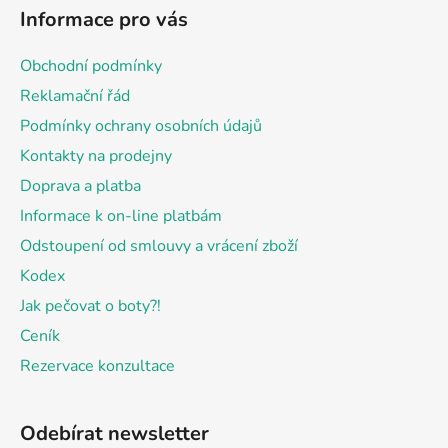
á
Informace pro vás
p
a
Obchodní podmínky
t
Reklamační řád
í
Podmínky ochrany osobních údajů
Kontakty na prodejny
Doprava a platba
Informace k on-line platbám
Odstoupení od smlouvy a vrácení zboží
Kodex
Jak pečovat o boty?!
Ceník
Rezervace konzultace
Odebírat newsletter