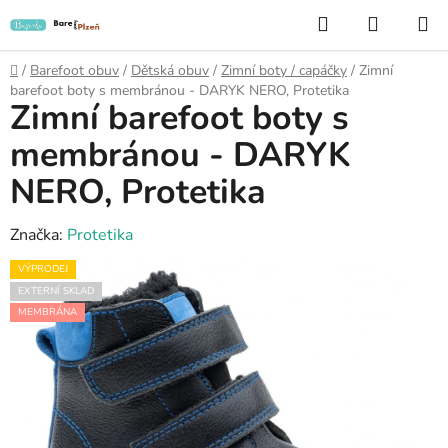
Přejít
Hledat
NÁKUP
na
KOŠÍK
obsah
Domů
/
Barefoot obuv
/
Dětská obuv
/
Zimní boty / capáčky
/
Zimní
barefoot boty s membránou - DARYK NERO, Protetika
Zimní barefoot boty s
membránou - DARYK
NERO, Protetika
Značka:
Protetika
VÝPRODEJ
EXTERNÍ SKLAD
MEMBRÁNA