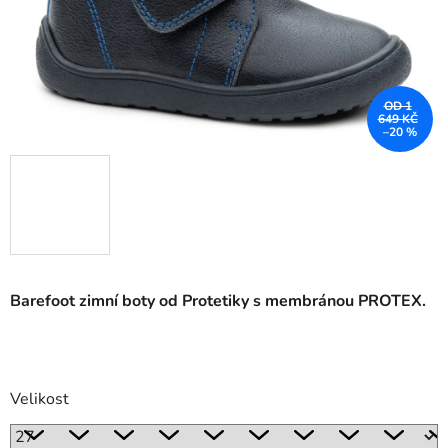
OD 1
649 KČ
–20 %
Barefoot zimní boty od Protetiky s membránou PROTEX.
Velikost