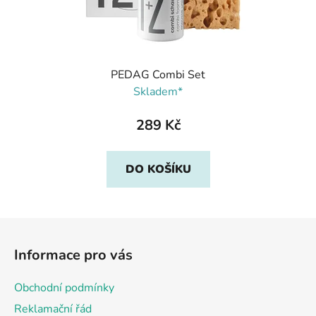
PEDAG Combi Set
Skladem*
289 Kč
DO KOŠÍKU
Z
á
Informace pro vás
p
a
Obchodní podmínky
t
Reklamační řád