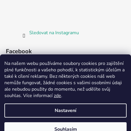
Sledovat na Instagramu
Facebook
Na našem webu používáme soubory cookies pro zajištění
plné funkčnosti a vašeho pohodlí, k statistickým účelům a
také k cílení reklamy. Bez některých cookies náš web
nemůže fungovat, žádné cookies s vašimi osobními údaji
ale nebudou použity do momentu, než udělíte svůj
Partnerská prodejna Barefoot Plzeň
souhlas
.
Více informací
zde
.
Nastavení
Vytvořil Shoptet
Souhlasím
Copyright 2026
Bosorka Plzeň
. Všechna práva