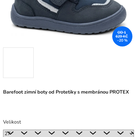
OD 1
629 KČ
–20 %
Barefoot zimní boty od Protetiky s membránou PROTEX
Velikost