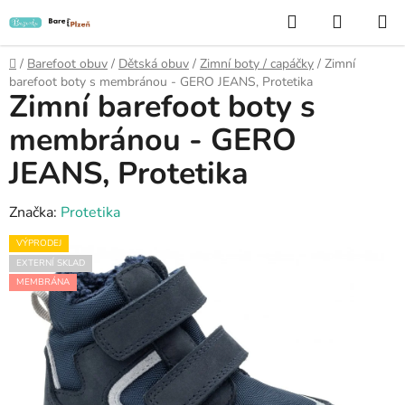
Přejít
Hledat
NÁKUP
na
KOŠÍK
obsah
Domů
/
Barefoot obuv
/
Dětská obuv
/
Zimní boty / capáčky
/
Zimní
barefoot boty s membránou - GERO JEANS, Protetika
Zimní barefoot boty s
membránou - GERO
JEANS, Protetika
Značka:
Protetika
VÝPRODEJ
EXTERNÍ SKLAD
MEMBRÁNA