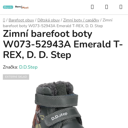
Přejít
Hledat
NÁKUP
na
KOŠÍK
obsah
Domů
/
Barefoot obuv
/
Dětská obuv
/
Zimní boty / capáčky
/
Zimní
barefoot boty W073-52943A Emerald T-REX, D. D. Step
Zimní barefoot boty
W073-52943A Emerald T-
REX, D. D. Step
Značka:
D.D.Step
EXTERNÍ SKLAD