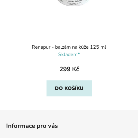
Renapur - balzám na kůže 125 ml
Skladem*
299 Kč
DO KOŠÍKU
Z
á
Informace pro vás
p
a