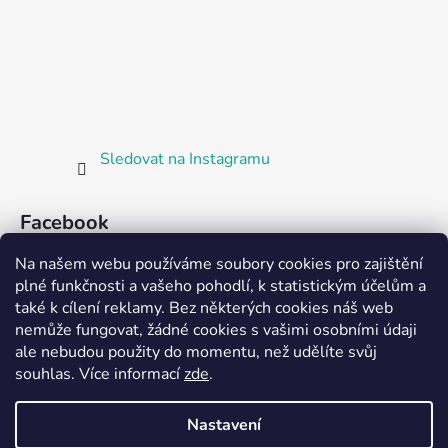
Sledovat na Instagramu
Facebook
Na našem webu používáme soubory cookies pro zajištění
plné funkčnosti a vašeho pohodlí, k statistickým účelům a
také k cílení reklamy. Bez některých cookies náš web
nemůže fungovat, žádné cookies s vašimi osobními údaji
ale nebudou použity do momentu, než udělíte svůj
Partnerská prodejna Barefoot Plzeň
souhlas
.
Více informací
zde
.
Nastavení