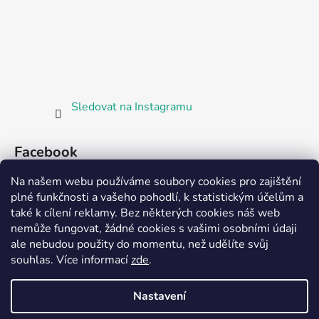
Sledovat na Instagramu
Facebook
Na našem webu používáme soubory cookies pro zajištění
plné funkčnosti a vašeho pohodlí, k statistickým účelům a
také k cílení reklamy. Bez některých cookies náš web
nemůže fungovat, žádné cookies s vašimi osobními údaji
ale nebudou použity do momentu, než udělíte svůj
Partnerská prodejna Barefoot Plzeň
souhlas
.
Více informací
zde
.
Nastavení