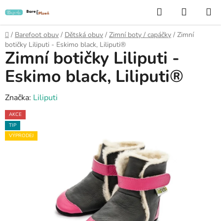
Přejít
Hledat
NÁKUP
na
KOŠÍK
obsah
Domů
/
Barefoot obuv
/
Dětská obuv
/
Zimní boty / capáčky
/
Zimní
botičky Liliputi - Eskimo black, Liliputi®
Zimní botičky Liliputi -
Eskimo black, Liliputi®
Značka:
Liliputi
AKCE
TIP
VÝPRODEJ