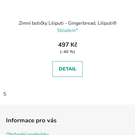
Zimní botičky Liliputi - Gingerbread, Liliputi®
Skladem*
497 Kč
(–40 %)
DETAIL
S
Z
á
Informace pro vás
p
a
Obchodní podmínky