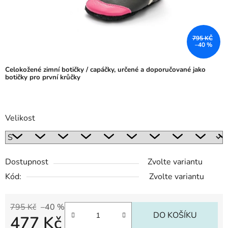
795 KČ
–40 %
Celokožené zimní botičky / capáčky, určené a doporučované jako
botičky pro první krůčky
Velikost
Dostupnost
Zvolte variantu
Kód:
Zvolte variantu
795 Kč
–40 %
DO KOŠÍKU
477 Kč