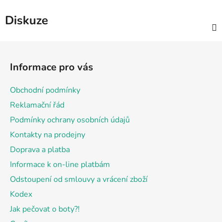
Diskuze
Z
á
Informace pro vás
p
a
Obchodní podmínky
t
Reklamační řád
í
Podmínky ochrany osobních údajů
Kontakty na prodejny
Doprava a platba
Informace k on-line platbám
Odstoupení od smlouvy a vrácení zboží
Kodex
Jak pečovat o boty?!