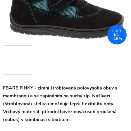
1 819
KČ
–15 %
FBARE FINKY - zimní štróblovaná polovysoká obuv s
membránou a se zapínáním na suchý zip. Našívací
(štróblovaná) stélka umožňuje lepší flexibilitu boty.
Vrchový materiál: přírodní hovězinová useň broušená
(nubuk) v kombinaci s textilem.