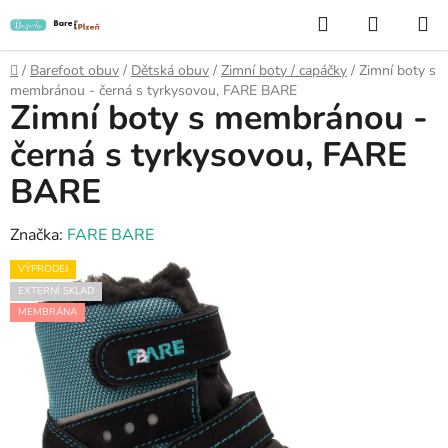
Přejít
Hledat
NÁKUP
na
KOŠÍK
obsah
Domů
/
Barefoot obuv
/
Dětská obuv
/
Zimní boty / capáčky
/
Zimní boty s
membránou - černá s tyrkysovou, FARE BARE
Zimní boty s membránou -
černá s tyrkysovou, FARE
BARE
Značka:
FARE BARE
VÝPRODEJ
EXTERNÍ SKLAD
MEMBRÁNA