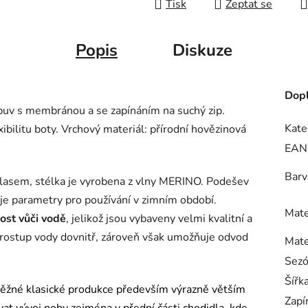
Tisk
Zeptat se
Popis
Diskuze
Dopl
uv s membránou a se zapínáním na suchý zip.
Kate
ibilitu boty. Vrchový materiál: přírodní hovězinová
EAN
Barv
vlasem, stélka je vyrobena z vlny MERINO. Podešev
je parametry pro používání v zimním období.
Mate
ost vůči vodě
, jelikož jsou vybaveny velmi kvalitní a
rostup vody dovnitř, zároveň však umožňuje odvod
Mate
Sez
Šířk
ěžné klasické produkce především výrazně větším
Zapí