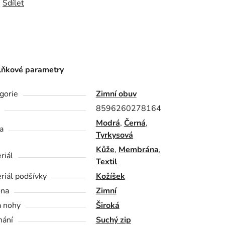
Sdílet
ňkové parametry
gorie
Zimní obuv
8596260278164
Modrá
,
Černá
,
a
Tyrkysová
Kůže
,
Membrána
,
riál
Textil
riál podšívky
Kožíšek
óna
Zimní
a nohy
Široká
nání
Suchý zip