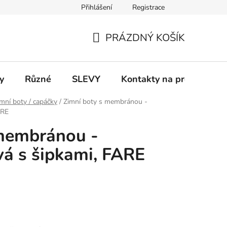
Přihlášení
Registrace
 a platba
Informace k on-line platbám
Odstoupení od smlou
PRÁZDNÝ KOŠÍK
NÁKUPNÍ
KOŠÍK
y
Různé
SLEVY
Kontakty na prodejny
mní boty / capáčky
/
Zimní boty s membránou -
ARE
 membránou -
vá s šipkami, FARE