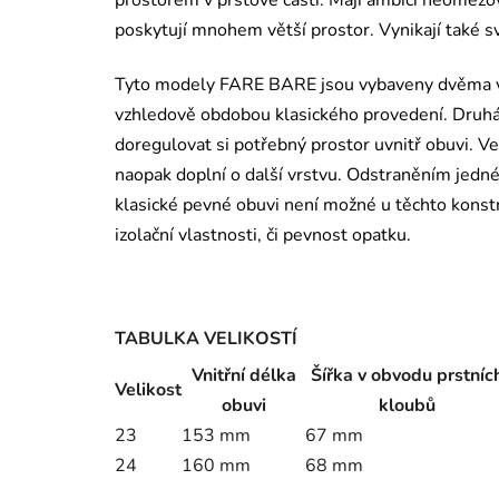
prostorem v prstové části. Mají ambici neomezov
poskytují mnohem větší prostor. Vynikají také svo
Tyto modely FARE BARE jsou vybaveny dvěma vkl
vzhledově obdobou klasického provedení. Druhá,
doregulovat si potřebný prostor uvnitř obuvi. V
naopak doplní o další vrstvu. Odstraněním jedné 
klasické pevné obuvi není možné u těchto konstr
izolační vlastnosti, či pevnost opatku.
TABULKA VELIKOSTÍ
Vnitřní délka
Šířka v obvodu prstníc
Velikost
obuvi
kloubů
23
153 mm
67 mm
24
160 mm
68 mm