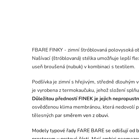
FBARE FINKY - zimní štróblovaná polovysoká ob
Našívací (štróblovaná) stélka umožňuje lepší flex
useň broušená (nubuk) v kombinaci s textilem.
Podšívka je zimní s hřejivým, středně dlouhým 
je vyrobena z termokaučuku, jehož složení splňu
Důležitou předností FINEK je jejich nepropustn
osvědčenou klima membránou, která nedovolí p
tělesných par
směrem ven z obuvi.
Modely typové řady FARE BARE se odlišují od b