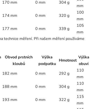
170 mm
0 mm
304 g
mm
100
174 mm
0 mm
320 g
mm
105
177 mm
0 mm
339 g
mm
 na technice měření. Při našem měření používáme
h
Obvod prstních
Výška
Výška
Hmotnost
kloubů
podpatku
obuvi
110
182 mm
0 mm
292 g
mm
110
188 mm
0 mm
304 g
mm
115
193 mm
0 mm
322 g
mm