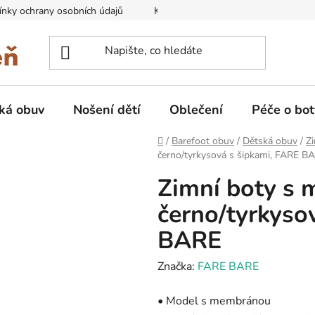
nky ochrany osobních údajů
Kontakty na prodejny
Doprava
ká obuv
Nošení dětí
Oblečení
Péče o bot
Domů
/
Barefoot obuv
/
Dětská obuv
/
Zi
černo/tyrkysová s šipkami, FARE B
Zimní boty s
černo/tyrkyso
BARE
Značka:
FARE BARE
• Model s membránou