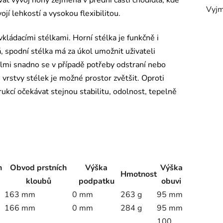
at vývoj nohy zejména v přední části chodidla, kde
Vyjm
jí lehkostí a vysokou flexibilitou.
ádacími stélkami. Horní stélka je funkčně i
 spodní stélka má za úkol umožnit uživateli
elmi snadno se v případě potřeby odstraní nebo
vrstvy stélek je možné prostor zvětšit. Oproti
ukcí očekávat stejnou stabilitu, odolnost, tepelně
h
Obvod prstních
Výška
Výška
Hmotnost
kloubů
podpatku
obuvi
163 mm
0 mm
263 g
95 mm
166 mm
0 mm
284 g
95 mm
100