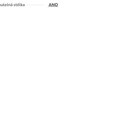
utelná stélka
ANO