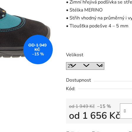
• Zimní hřejivá podšívka se s
• Stélka MERINO
• Střih vhodný na průměrný i vy
• Tloušťka podešve 4 – 5 mm
OD 1 949
KČ
–15 %
Velikost
Dostupnost
Kód:
od 1 949 Kč
–15 %
od
1 656 Kč
Měrná cena: