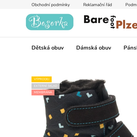
Přejít
Obchodní podmínky
Reklamační řád
Podmí
na
obsah
Dětská obuv
Dámská obuv
Páns
VÝPRODEJ
EXTERNÍ SKLAD
MEMBRÁNA