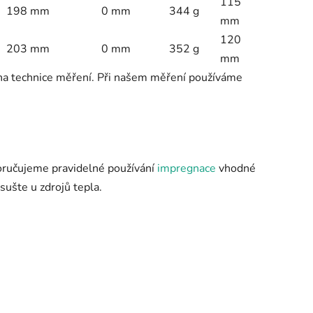
115
198 mm
0 mm
344 g
mm
120
203 mm
0 mm
352 g
mm
 na technice měření. Při našem měření používáme
oručujeme pravidelné používání
impregnace
vhodné
ušte u zdrojů tepla.