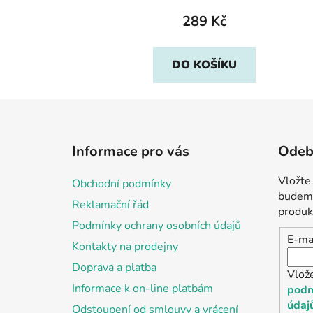
289 Kč
DO KOŠÍKU
Z
á
Informace pro vás
Odebí
p
a
Vložte
Obchodní podmínky
t
budeme
Reklamační řád
í
produk
Podmínky ochrany osobních údajů
E-ma
Kontakty na prodejny
Doprava a platba
Vlož
Informace k on-line platbám
podm
údaj
Odstoupení od smlouvy a vrácení