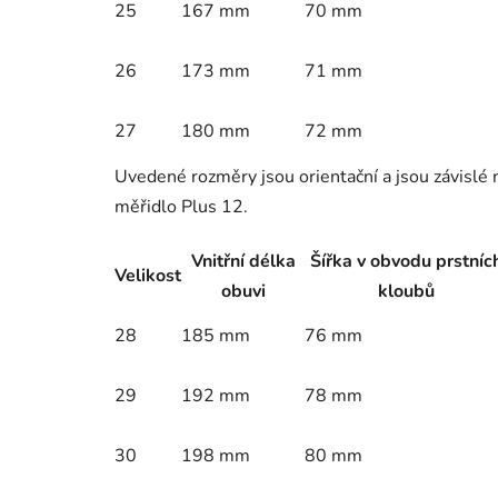
25
167 mm
70 mm
26
173 mm
71 mm
27
180 mm
72 mm
Uvedené rozměry jsou orientační a jsou závislé
měřidlo Plus 12.
Vnitřní délka
Šířka v obvodu prstníc
Velikost
obuvi
kloubů
28
185 mm
76 mm
29
192 mm
78 mm
30
198 mm
80 mm