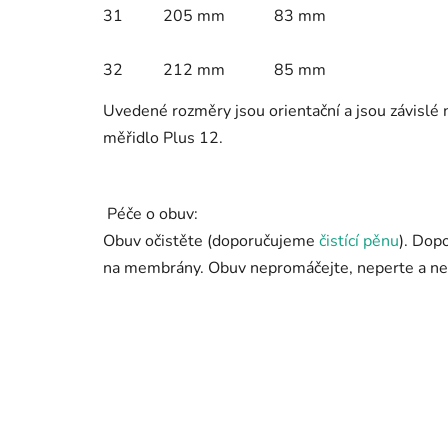
31
205 mm
83 mm
32
212 mm
85 mm
Uvedené rozměry jsou orientační a jsou závislé
měřidlo Plus 12.
Péče o obuv:
Obuv očistěte (doporučujeme
čistící pěnu
). Dop
na membrány. Obuv nepromáčejte, neperte a nes