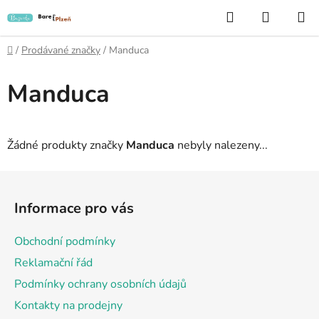
Přejít
Hledat
NÁKUP
na
KOŠÍK
obsah
Domů
/
Prodávané značky
/
Manduca
Manduca
Žádné produkty značky
Manduca
nebyly nalezeny...
Z
á
Informace pro vás
p
a
Obchodní podmínky
t
Reklamační řád
í
Podmínky ochrany osobních údajů
Kontakty na prodejny