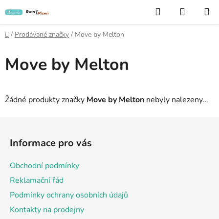
Přejít
Hledat
NÁKUP
na
KOŠÍK
obsah
Domů
/
Prodávané značky
/
Move by Melton
Move by Melton
Žádné produkty značky
Move by Melton
nebyly nalezeny...
Z
á
Informace pro vás
p
a
Obchodní podmínky
t
Reklamační řád
í
Podmínky ochrany osobních údajů
Kontakty na prodejny