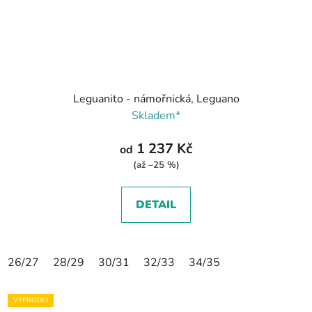
Leguanito - námořnická, Leguano
Skladem*
1 237 Kč
od
(až –25 %)
DETAIL
26/27
28/29
30/31
32/33
34/35
VÝPRODEJ