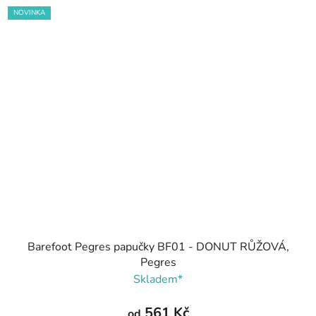
NOVINKA
Barefoot Pegres papučky BF01 - DONUT RŮŽOVÁ,
Pegres
Skladem*
561 Kč
od