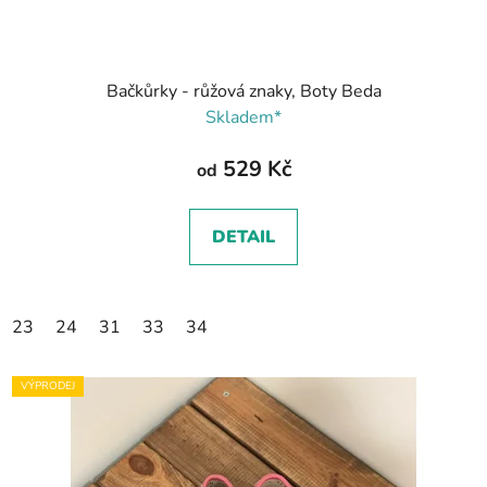
Bačkůrky - růžová znaky, Boty Beda
Skladem*
529 Kč
od
DETAIL
23
24
31
33
34
VÝPRODEJ