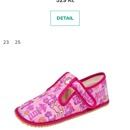
529 Kč
DETAIL
23
25