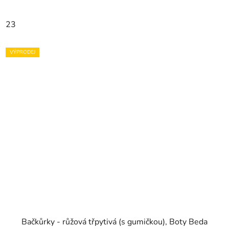
23
VÝPRODEJ
Bačkůrky - růžová třpytivá (s gumičkou), Boty Beda