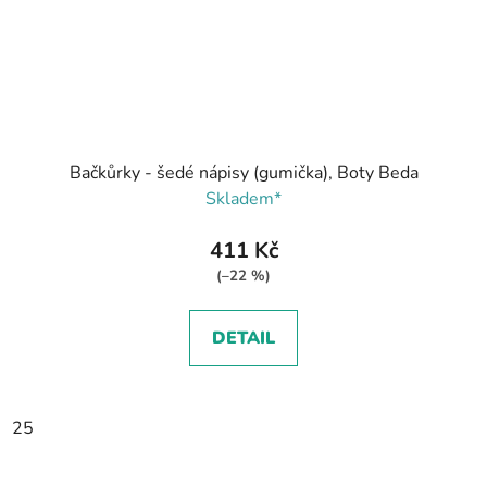
Bačkůrky - šedé nápisy (gumička), Boty Beda
Skladem*
411 Kč
(–22 %)
DETAIL
25