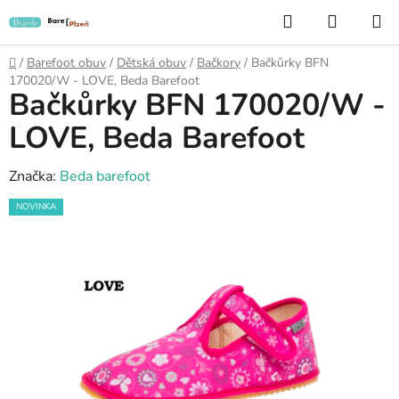
Přejít
Hledat
NÁKUP
na
KOŠÍK
obsah
Domů
/
Barefoot obuv
/
Dětská obuv
/
Bačkory
/
Bačkůrky BFN
170020/W - LOVE, Beda Barefoot
Bačkůrky BFN 170020/W -
LOVE, Beda Barefoot
Značka:
Beda barefoot
NOVINKA