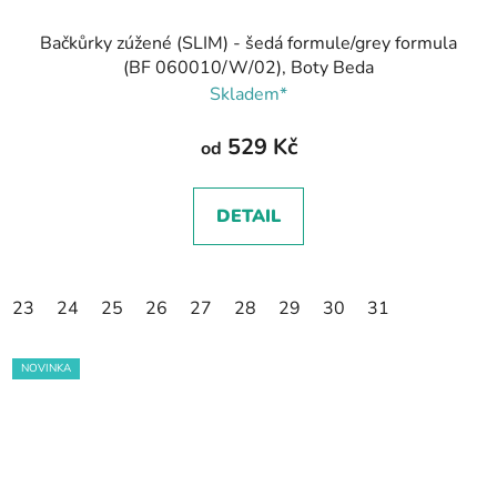
Bačkůrky zúžené (SLIM) - šedá formule/grey formula
(BF 060010/W/02), Boty Beda
Skladem*
529 Kč
od
DETAIL
23
24
25
26
27
28
29
30
31
NOVINKA