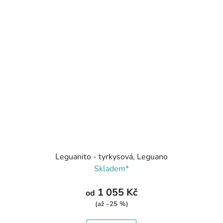
Leguanito - tyrkysová, Leguano
Skladem*
1 055 Kč
od
(až –25 %)