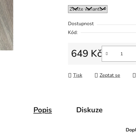
Dostupnost
Kód:
649 Kč
Měrná cena:
Tisk
Zeptat se
Popis
Diskuze
Dopl