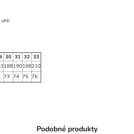
 uhlí
9
30
31
32
33
83
188
190
198
210
2
73
74
75
76
Podobné produkty