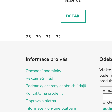
549 Kč
DETAIL
25
30
31
32
Z
á
Informace pro vás
Odebí
p
a
Vložte
Obchodní podmínky
t
budeme
Reklamační řád
í
produk
Podmínky ochrany osobních údajů
E-ma
Kontakty na prodejny
Doprava a platba
Vlož
Informace k on-line platbám
podm