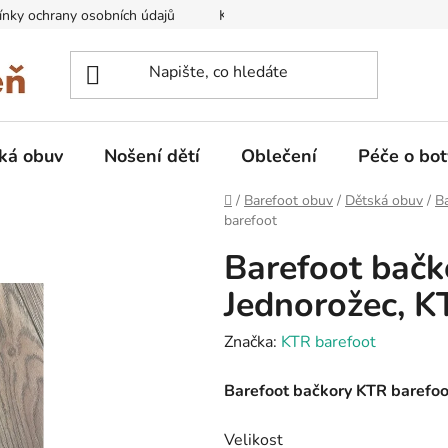
nky ochrany osobních údajů
Kontakty na prodejny
Doprava
ká obuv
Nošení dětí
Oblečení
Péče o bot
Domů
/
Barefoot obuv
/
Dětská obuv
/
B
barefoot
Barefoot bačk
Jednorožec, K
Značka:
KTR barefoot
Barefoot bačkory KTR barefoot
Velikost