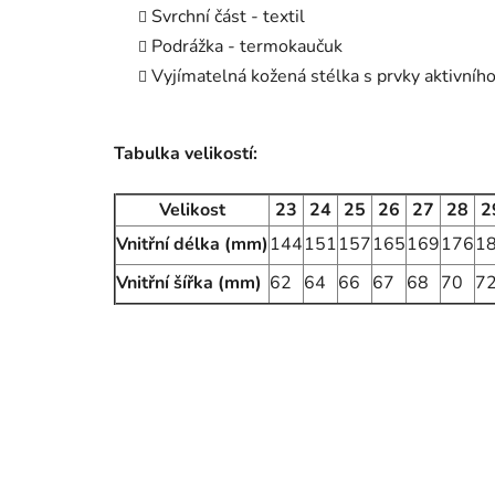
Svrchní část - textil
Podrážka - termokaučuk
Vyjímatelná kožená stélka s prvky aktivního
Tabulka velikostí:
Velikost
23
24
25
26
27
28
2
Vnitřní délka (mm)
144
151
157
165
169
176
1
Vnitřní šířka (mm)
62
64
66
67
68
70
7