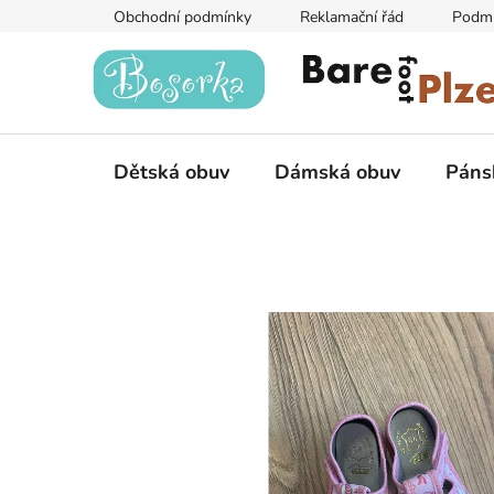
Přejít
Obchodní podmínky
Reklamační řád
Podmí
na
obsah
Dětská obuv
Dámská obuv
Páns