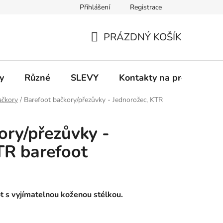
Přihlášení
Registrace
 a platba
Informace k on-line platbám
Odstoupení od smlou
PRÁZDNÝ KOŠÍK
NÁKUPNÍ
KOŠÍK
y
Různé
SLEVY
Kontakty na prodejny
ačkory
/
Barefoot bačkory/přezůvky - Jednorožec, KTR
ory/přezůvky -
TR barefoot
 s vyjímatelnou koženou stélkou.