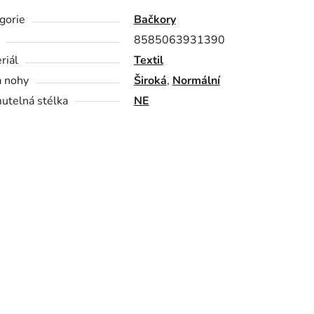
gorie
Bačkory
8585063931390
riál
Textil
a nohy
Široká
,
Normální
utelná stélka
NE