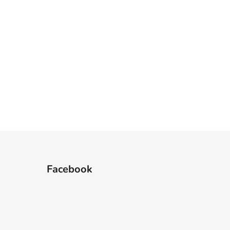
4
35
36
37
Facebook