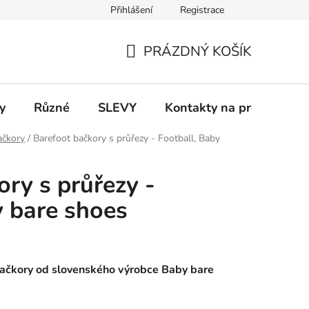
Přihlášení
Registrace
 a platba
Informace k on-line platbám
Odstoupení od smlou
PRÁZDNÝ KOŠÍK
NÁKUPNÍ
KOŠÍK
y
Různé
SLEVY
Kontakty na prodejny
ačkory
/
Barefoot bačkory s průřezy - Football, Baby
ory s průřezy -
y bare shoes
ačkory od slovenského výrobce Baby bare