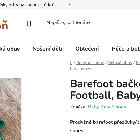
nky ochrany osobních údajů
Kontakty na prodejny
Doprava
ká obuv
Nošení dětí
Oblečení
Péče o bot
Domů
/
Barefoot obuv
/
Dětská obuv
/
B
bare shoes
Barefoot bačk
Football, Bab
Značka:
Baby Bare Shoes
Prodyšné barefoot přezůvky/b
shoes.