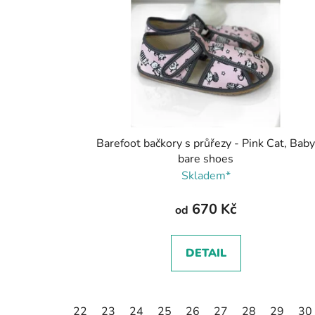
Barefoot bačkory s průřezy - Pink Cat, Bab
bare shoes
Skladem*
670 Kč
od
DETAIL
22
23
24
25
26
27
28
29
30