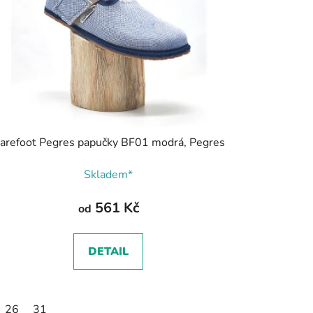
arefoot Pegres papučky BF01 modrá, Pegres
Skladem*
561 Kč
od
DETAIL
5
26
36
31