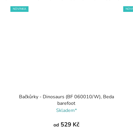
NOVINKA
NOV
Bačkůrky - Dinosaurs (BF 060010/W), Beda
barefoot
Skladem*
529 Kč
od