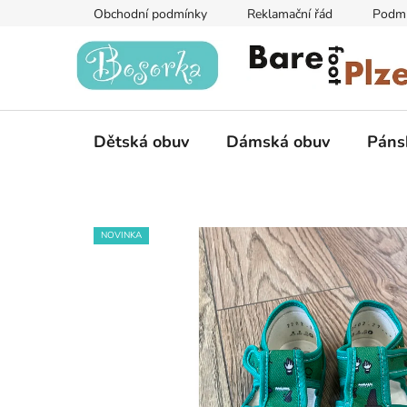
Přejít
Obchodní podmínky
Reklamační řád
Podmí
na
obsah
Dětská obuv
Dámská obuv
Páns
NOVINKA