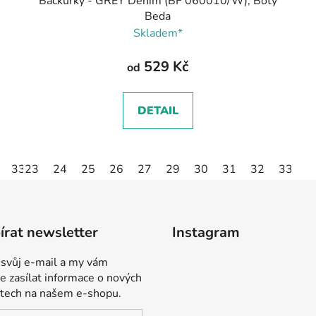
Bačkůrky - GREY Denim (BF 060010/W), Boty
Beda
Skladem*
529 Kč
od
DETAIL
33
23
24
25
26
27
29
30
31
32
33
3
rat newsletter
Instagram
 svůj e-mail a my vám
 zasílat informace o nových
tech na našem e-shopu.