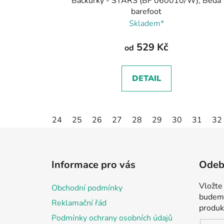
Bačkůrky - STARS (BF 060010/W), Beda
barefoot
Skladem*
529 Kč
od
DETAIL
24
25
26
27
28
29
30
31
32
Z
á
Informace pro vás
Odebí
p
a
Vložte
Obchodní podmínky
t
budeme
Reklamační řád
í
produk
Podmínky ochrany osobních údajů