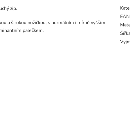
Kate
uchý zip.
EAN
kou a širokou nožičkou, s normálním i mírně vyšším
Mate
dominantním palečkem.
Šířk
Vyjm