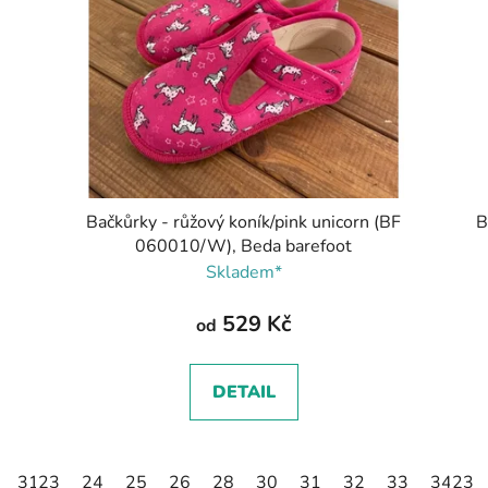
y
Bačkůrky - růžový koník/pink unicorn (BF
B
060010/W), Beda barefoot
Skladem*
529 Kč
od
DETAIL
31
23
32
24
33
25
34
26
35
28
30
31
32
33
34
23
3