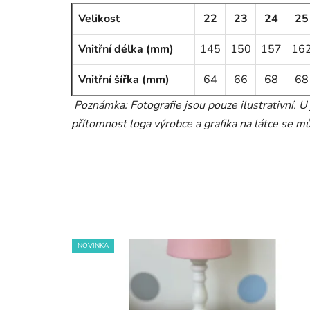
Velikost
22
23
24
25
Vnitřní délka (mm)
145
150
157
16
Vnitřní šířka (mm)
64
66
68
68
Poznámka: Fotografie jsou pouze ilustrativní. U
přítomnost loga výrobce a grafika na látce se mů
NOVINKA