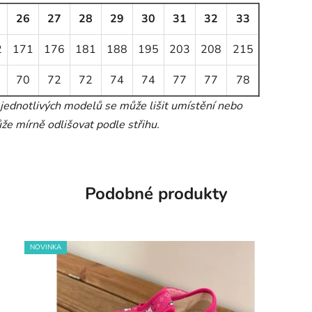
26
27
28
29
30
31
32
33
2
171
176
181
188
195
203
208
215
70
72
72
74
74
77
77
78
 jednotlivých modelů se může lišit umístění nebo
že mírně odlišovat podle střihu.
Podobné produkty
NOVINKA