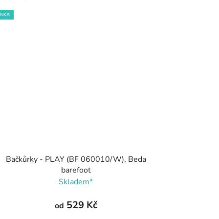
INKA
Bačkůrky - PLAY (BF 060010/W), Beda
barefoot
Skladem*
529 Kč
od