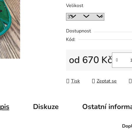
Velikost
Dostupnost
Kód:
od
670 Kč
Měrná cena:
Tisk
Zeptat se
pis
Diskuze
Ostatní inform
Dopl