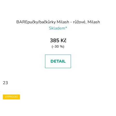
BAREpučky/bačkůrky Milash - růžové, Milash
Skladem*
385 Kč
(–30 %)
DETAIL
23
VÝPRODEJ