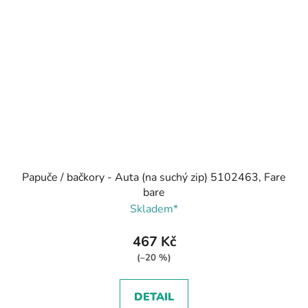
Papuče / bačkory - Auta (na suchý zip) 5102463, Fare
bare
Skladem*
467 Kč
(–20 %)
DETAIL