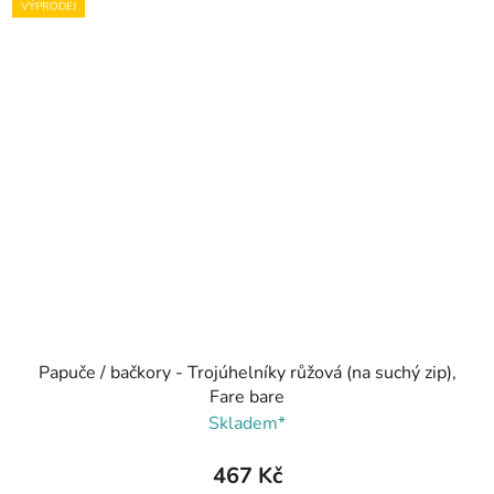
VÝPRODEJ
Papuče / bačkory - Trojúhelníky růžová (na suchý zip),
Fare bare
Skladem*
467 Kč