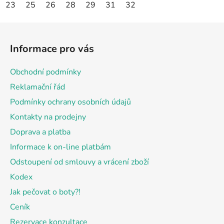
23
25
26
28
29
31
32
Z
á
Informace pro vás
p
a
Obchodní podmínky
t
Reklamační řád
í
Podmínky ochrany osobních údajů
Kontakty na prodejny
Doprava a platba
Informace k on-line platbám
Odstoupení od smlouvy a vrácení zboží
Kodex
Jak pečovat o boty?!
Ceník
Rezervace konzultace