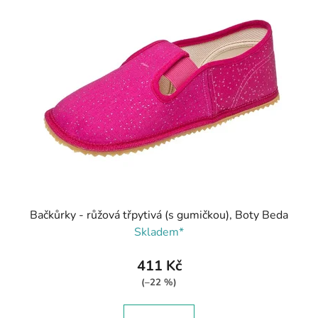
Bačkůrky - růžová třpytivá (s gumičkou), Boty Beda
Skladem*
411 Kč
(–22 %)