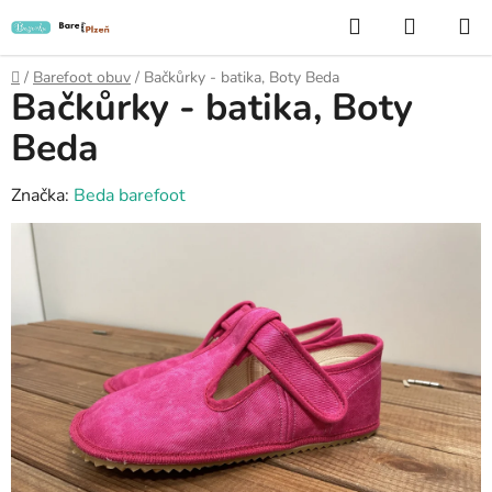
Přejít
Hledat
NÁKUP
na
KOŠÍK
obsah
Domů
/
Barefoot obuv
/
Bačkůrky - batika, Boty Beda
Bačkůrky - batika, Boty
Beda
Značka:
Beda barefoot