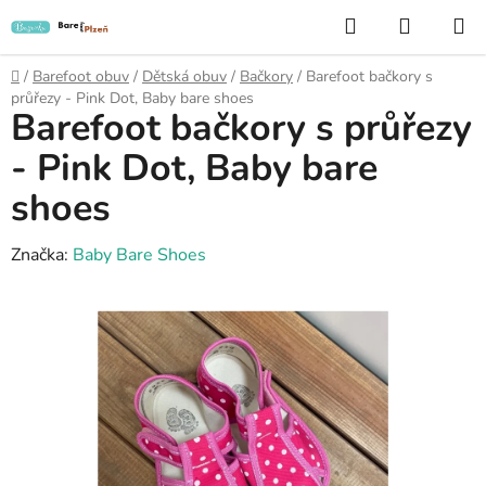
Přejít
Hledat
NÁKUP
na
KOŠÍK
obsah
Domů
/
Barefoot obuv
/
Dětská obuv
/
Bačkory
/
Barefoot bačkory s
průřezy - Pink Dot, Baby bare shoes
Barefoot bačkory s průřezy
- Pink Dot, Baby bare
shoes
Značka:
Baby Bare Shoes