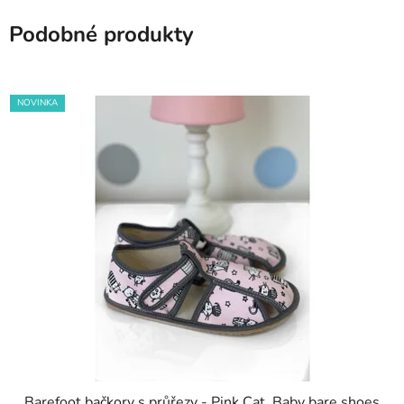
Podobné produkty
NOVINKA
Barefoot bačkory s průřezy - Pink Cat, Baby bare shoes