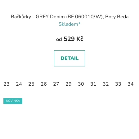
Bačkůrky - GREY Denim (BF 060010/W), Boty Beda
Skladem*
529 Kč
od
DETAIL
23
24
25
26
27
29
30
31
32
33
34
NOVINKA