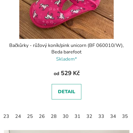
Bačkůrky - růžový koník/pink unicorn (BF 060010/W),
Beda barefoot
Skladem*
529 Kč
od
DETAIL
23
24
25
26
28
30
31
32
33
34
35