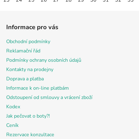
23
24
25
26
27
28
29
30
31
32
33
Z
á
Informace pro vás
p
a
Obchodní podmínky
t
Reklamační řád
í
Podmínky ochrany osobních údajů
Kontakty na prodejny
Doprava a platba
Informace k on-line platbám
Odstoupení od smlouvy a vrácení zboží
Kodex
Jak pečovat o boty?!
Ceník
Rezervace konzultace