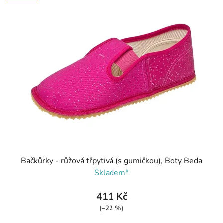
Bačkůrky - růžová třpytivá (s gumičkou), Boty Beda
Skladem*
411 Kč
(–22 %)