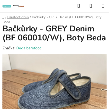
Přejít
Hledat
NÁKUP
na
KOŠÍK
obsah
Domů
/
Barefoot obuv
/
Bačkůrky - GREY Denim (BF 060010/W), Boty
Beda
Bačkůrky - GREY Denim
(BF 060010/W), Boty Beda
Značka:
Beda barefoot