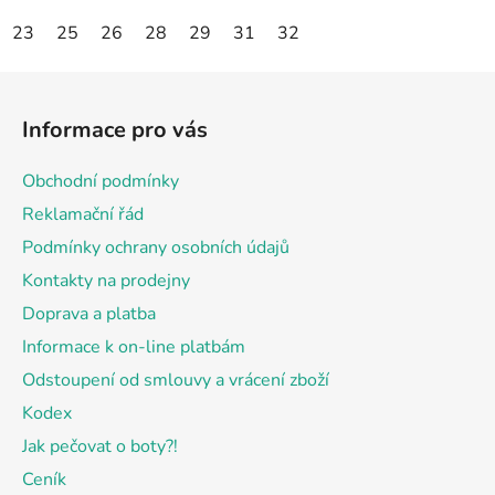
23
25
26
28
29
31
32
Z
á
Informace pro vás
p
a
Obchodní podmínky
t
Reklamační řád
í
Podmínky ochrany osobních údajů
Kontakty na prodejny
Doprava a platba
Informace k on-line platbám
Odstoupení od smlouvy a vrácení zboží
Kodex
Jak pečovat o boty?!
Ceník