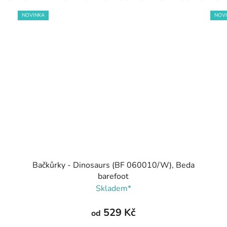
NOVINKA
NOV
Bačkůrky - Dinosaurs (BF 060010/W), Beda
barefoot
Skladem*
529 Kč
od