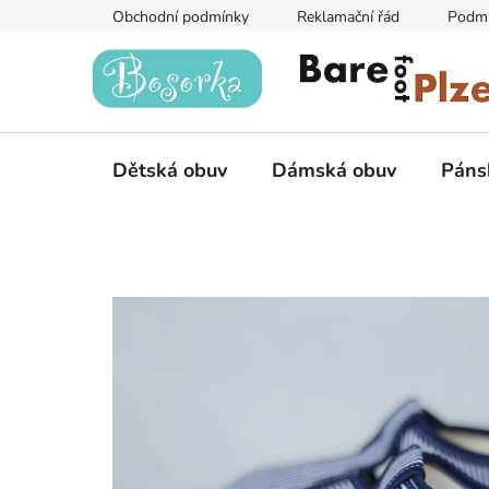
Přejít
Obchodní podmínky
Reklamační řád
Podmí
na
obsah
Dětská obuv
Dámská obuv
Páns