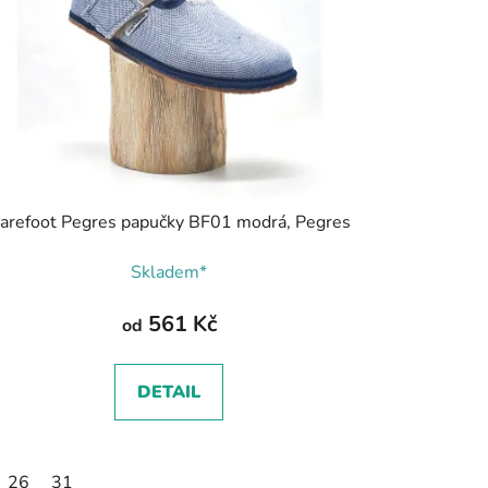
arefoot Pegres papučky BF01 modrá, Pegres
Skladem*
561 Kč
od
DETAIL
5
26
31