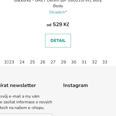
Bačkůrky - GREY Denim (BF 060010/W), Boty
Beda
Skladem*
529 Kč
od
DETAIL
33
23
24
25
26
27
29
30
31
32
33
3
rat newsletter
Instagram
 svůj e-mail a my vám
 zasílat informace o nových
tech na našem e-shopu.