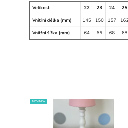
Velikost
22
23
24
25
Vnitřní délka (mm)
145
150
157
16
Vnitřní šířka (mm)
64
66
68
68
NOVINKA