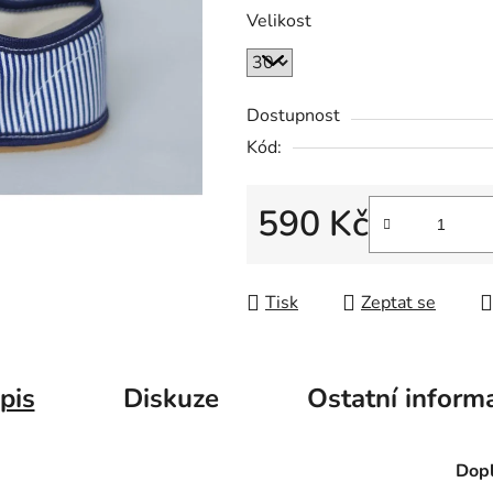
Velikost
Dostupnost
Kód:
590 Kč
Měrná cena:
Tisk
Zeptat se
pis
Diskuze
Ostatní inform
Dopl