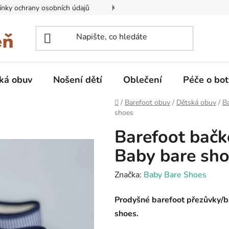
nky ochrany osobních údajů
Kontakty na prodejny
Doprava
ká obuv
Nošení dětí
Oblečení
Péče o bot
Domů
/
Barefoot obuv
/
Dětská obuv
/
B
shoes
Barefoot bačko
Baby bare sh
Značka:
Baby Bare Shoes
Prodyšné barefoot přezůvky/b
shoes.