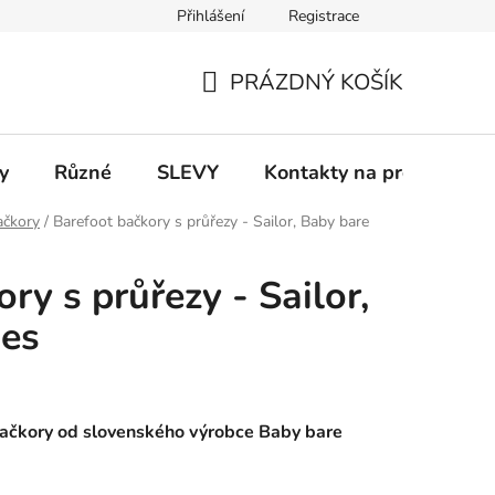
Přihlášení
Registrace
 a platba
Informace k on-line platbám
Odstoupení od smlou
PRÁZDNÝ KOŠÍK
NÁKUPNÍ
KOŠÍK
y
Různé
SLEVY
Kontakty na prodejny
ačkory
/
Barefoot bačkory s průřezy - Sailor, Baby bare
ry s průřezy - Sailor,
oes
ačkory od slovenského výrobce Baby bare