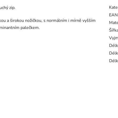
Kate
uchý zip.
EAN
kou a širokou nožičkou, s normálním i mírně vyšším
Mate
dominantním palečkem.
Šířk
Vyjm
Délk
Délk
Délk