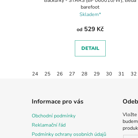
Bačkůrky - STARS (BF 060010/W), Beda
barefoot
Skladem*
529 Kč
od
DETAIL
24
25
26
27
28
29
30
31
32
Z
á
Informace pro vás
Odebí
p
a
Vložte
Obchodní podmínky
t
budeme
Reklamační řád
í
produk
Podmínky ochrany osobních údajů