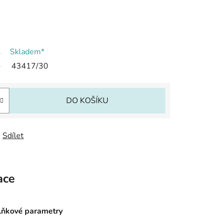
Skladem*
43417/30
DO KOŠÍKU
Sdílet
ace
ňkové parametry