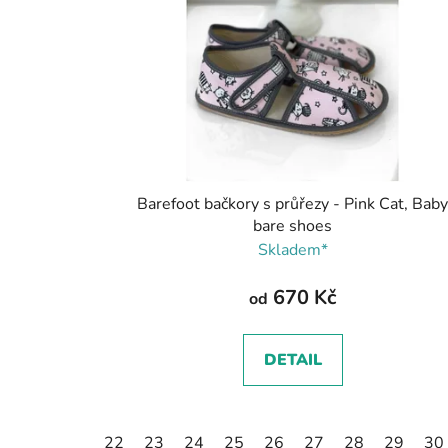
Barefoot bačkory s průřezy - Pink Cat, Bab
bare shoes
Skladem*
670 Kč
od
DETAIL
22
23
24
25
26
27
28
29
30