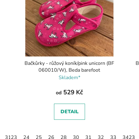
y
Bačkůrky - růžový koník/pink unicorn (BF
B
060010/W), Beda barefoot
Skladem*
529 Kč
od
DETAIL
31
23
32
24
33
25
34
26
35
28
30
31
32
33
34
23
3