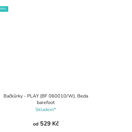
INKA
Bačkůrky - PLAY (BF 060010/W), Beda
barefoot
Skladem*
529 Kč
od