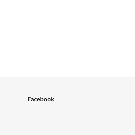
4
35
36
37
Facebook