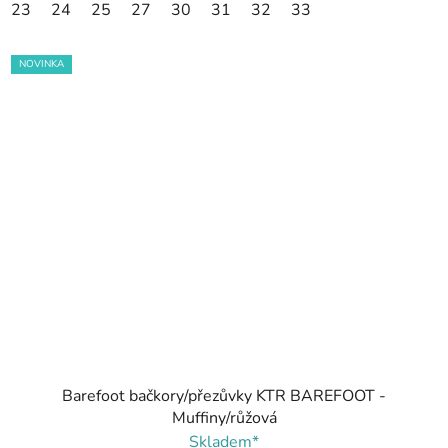
23
24
25
27
30
31
32
33
NOVINKA
Barefoot bačkory/přezůvky KTR BAREFOOT -
Muffiny/růžová
Skladem*