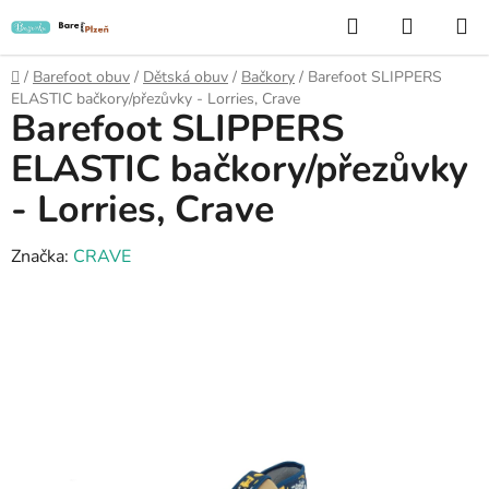
Přejít
Hledat
NÁKUP
na
KOŠÍK
obsah
Domů
/
Barefoot obuv
/
Dětská obuv
/
Bačkory
/
Barefoot SLIPPERS
ELASTIC bačkory/přezůvky - Lorries, Crave
Barefoot SLIPPERS
ELASTIC bačkory/přezůvky
- Lorries, Crave
Značka:
CRAVE