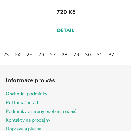
720 Kč
DETAIL
23
24
25
26
27
28
29
30
31
32
Z
á
Informace pro vás
p
a
Obchodní podmínky
t
Reklamační řád
í
Podmínky ochrany osobních údajů
Kontakty na prodejny
Doprava a platba