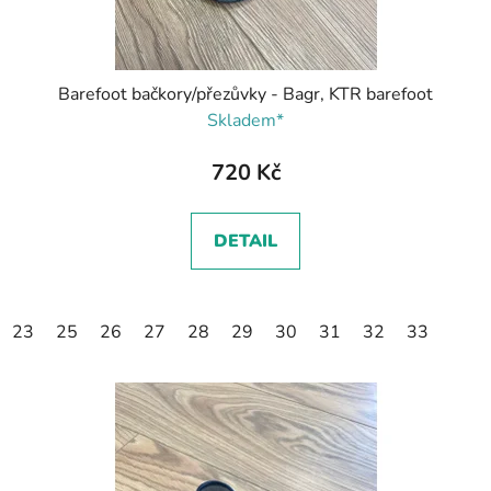
Barefoot bačkory/přezůvky - Bagr, KTR barefoot
Skladem*
720 Kč
DETAIL
23
25
26
27
28
29
30
31
32
33