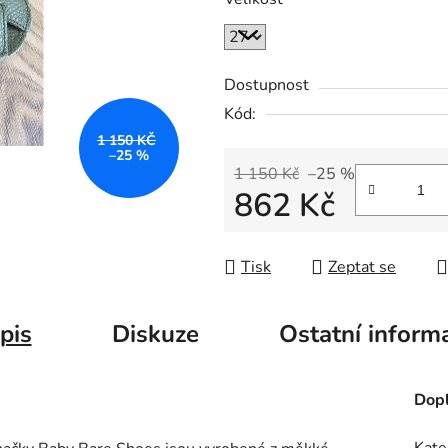
Dostupnost
Kód:
1 150 KČ
–25 %
1 150 Kč
–25 %
862 Kč
Měrná cena:
Tisk
Zeptat se
pis
Diskuze
Ostatní inform
Dopl