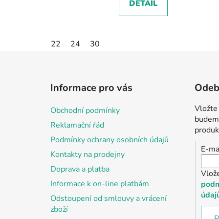
DETAIL
22
24
30
Z
á
Informace pro vás
Odebí
p
a
Vložte
Obchodní podmínky
t
budeme
Reklamační řád
í
produk
Podmínky ochrany osobních údajů
E-ma
Kontakty na prodejny
Doprava a platba
Vlož
Informace k on-line platbám
podm
údaj
Odstoupení od smlouvy a vrácení
zboží
P