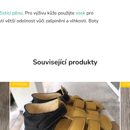
čistící pěnu
. Pro výživu kůže použijte
vosk
pro
stí větší odolnost vůči zašpinění a vlhkosti. Boty
Související produkty
VÝPRODEJ
VÝPR