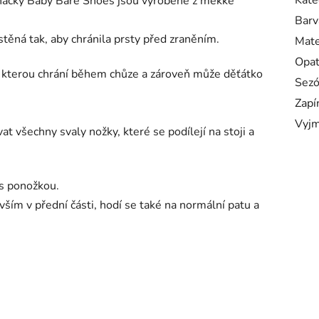
Kate
načky Baby Bare Shoes jsou vyrobené z měkké
Barv
stěná tak, aby chránila prsty před zraněním.
Mate
Opa
e, kterou chrání během chůze a zároveň může děťátko
Sez
Zapí
Vyjm
at všechny svaly nožky, které se podílejí na stoji a
 s ponožkou.
vším v přední části, hodí se také na normální patu a