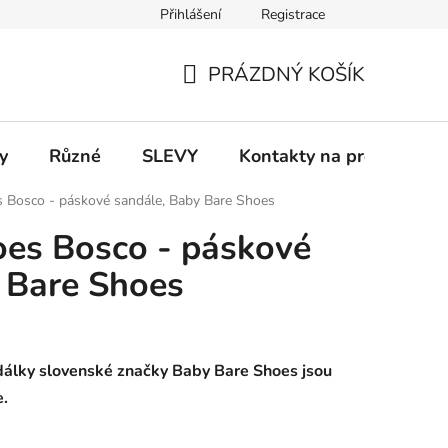
Přihlášení
Registrace
 a platba
Informace k on-line platbám
Odstoupení od smlou
PRÁZDNÝ KOŠÍK
NÁKUPNÍ
KOŠÍK
y
Různé
SLEVY
Kontakty na prodejny
 Bosco - páskové sandále, Baby Bare Shoes
oes Bosco - páskové
 Bare Shoes
álky slovenské značky Baby Bare Shoes jsou
e.