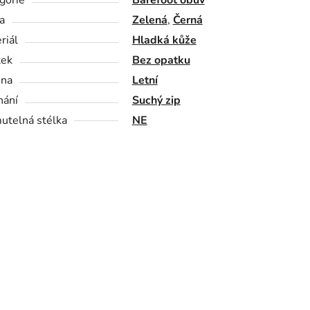
gorie
Barefoot obuv
a
Zelená
,
Černá
riál
Hladká kůže
tek
Bez opatku
óna
Letní
nání
Suchý zip
utelná stélka
NE