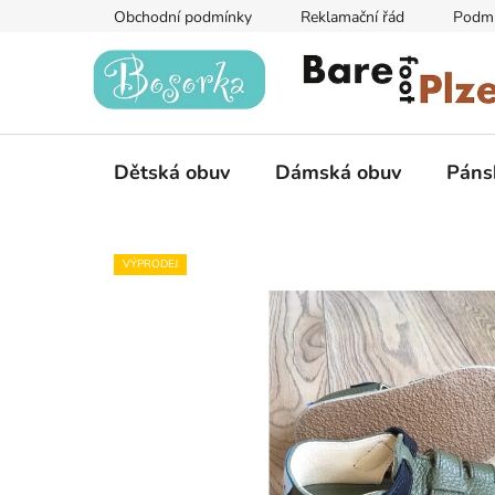
Přejít
Obchodní podmínky
Reklamační řád
Podmí
na
obsah
Dětská obuv
Dámská obuv
Páns
VÝPRODEJ