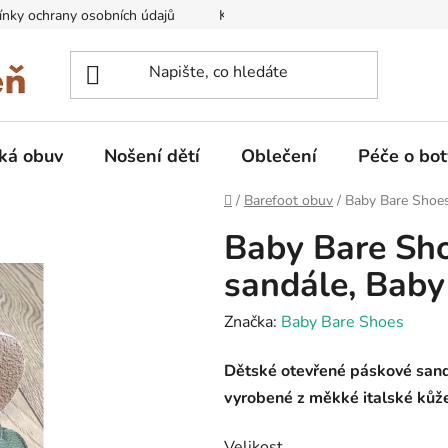
nky ochrany osobních údajů
Kontakty na prodejny
Doprava
ká obuv
Nošení dětí
Oblečení
Péče o bot
Domů
/
Barefoot obuv
/
Baby Bare Shoes
Baby Bare Sh
sandále, Baby
Značka:
Baby Bare Shoes
Dětské otevřené páskové sand
vyrobené z měkké italské kůž
Velikost