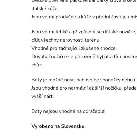
Dětské otevřené páskové sandálky slovenské z
italské kůže.
Jsou velmi prodyšné a kůže v přední části je umí
Jsou velmi lehké a přizpůsobí se dětské nožičc
cítit všechny nerovnosti terénu.
Vhodné pro začínající i zkušené chodce.
Dovolují nožičce se přirozeně hýbat a tím posilov
chůzi.
Boty je možné nosit naboso bez ponožky nebo i
Jsou vhodné pro normální až šiřší nožičku, přede
vyšší nárt.
Boty nejsou vhodné na odrážedla!
Vyrobeno na Slovensku.