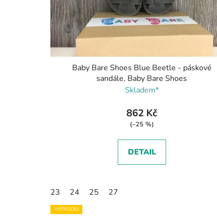
Baby Bare Shoes Blue Beetle - páskové
sandále, Baby Bare Shoes
Skladem*
862 Kč
(–25 %)
DETAIL
23
24
25
27
VÝPRODEJ