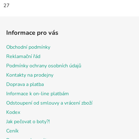
27
Z
á
Informace pro vás
p
a
Obchodní podmínky
t
Reklamační řád
í
Podmínky ochrany osobních údajů
Kontakty na prodejny
Doprava a platba
Informace k on-line platbám
Odstoupení od smlouvy a vrácení zboží
Kodex
Jak pečovat o boty?!
Ceník