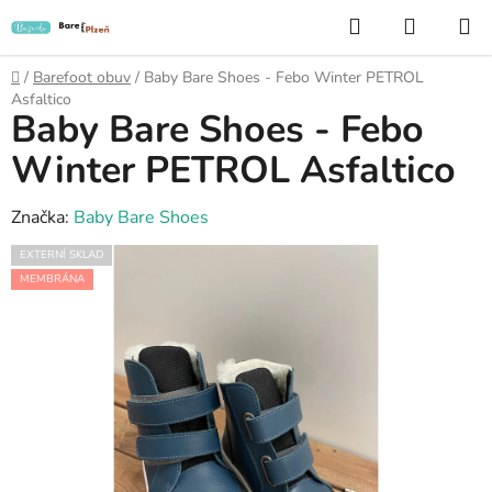
Přejít
Hledat
NÁKUP
na
KOŠÍK
obsah
Domů
/
Barefoot obuv
/
Baby Bare Shoes - Febo Winter PETROL
Asfaltico
Baby Bare Shoes - Febo
Winter PETROL Asfaltico
Značka:
Baby Bare Shoes
EXTERNÍ SKLAD
MEMBRÁNA