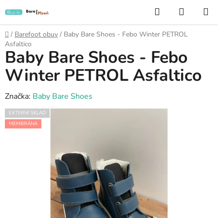
Přejít
Hledat
NÁKUP
na
KOŠÍK
obsah
Domů
/
Barefoot obuv
/
Baby Bare Shoes - Febo Winter PETROL
Asfaltico
Baby Bare Shoes - Febo
Winter PETROL Asfaltico
Značka:
Baby Bare Shoes
EXTERNÍ SKLAD
MEMBRÁNA