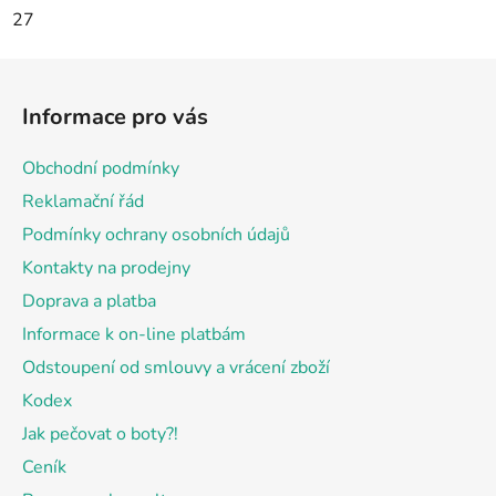
27
Z
á
Informace pro vás
p
a
Obchodní podmínky
t
Reklamační řád
í
Podmínky ochrany osobních údajů
Kontakty na prodejny
Doprava a platba
Informace k on-line platbám
Odstoupení od smlouvy a vrácení zboží
Kodex
Jak pečovat o boty?!
Ceník