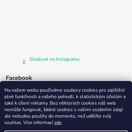
Sledovat na Instagramu
Facebook
Na našem webu používáme soubory cookies pro zajištění
plné funkčnosti a vašeho pohodlí, k statistickým účelům a
také k cílení reklamy. Bez některých cookies náš web
nemůže fungovat, žádné cookies s vašimi osobními údaji
ale nebudou použity do momentu, než udělíte svůj
Partnerská prodejna Barefoot Plzeň
souhlas
.
Více informací
zde
.