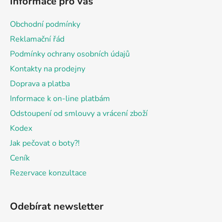
Informace pro vás
p
a
Obchodní podmínky
t
Reklamační řád
í
Podmínky ochrany osobních údajů
Kontakty na prodejny
Doprava a platba
Informace k on-line platbám
Odstoupení od smlouvy a vrácení zboží
Kodex
Jak pečovat o boty?!
Ceník
Rezervace konzultace
Odebírat newsletter