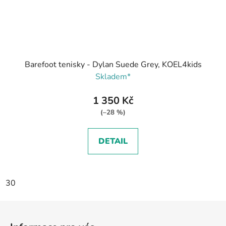
Barefoot tenisky - Dylan Suede Grey, KOEL4kids
Skladem*
1 350 Kč
(–28 %)
DETAIL
30
Z
á