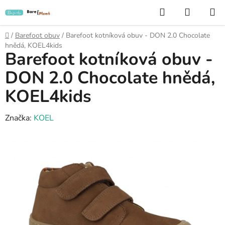
Přejít
Hledat
NÁKUP
na
KOŠÍK
obsah
Domů
/
Barefoot obuv
/
Barefoot kotníková obuv - DON 2.0 Chocolate
hnědá, KOEL4kids
Barefoot kotníková obuv -
DON 2.0 Chocolate hnědá,
KOEL4kids
Značka:
KOEL