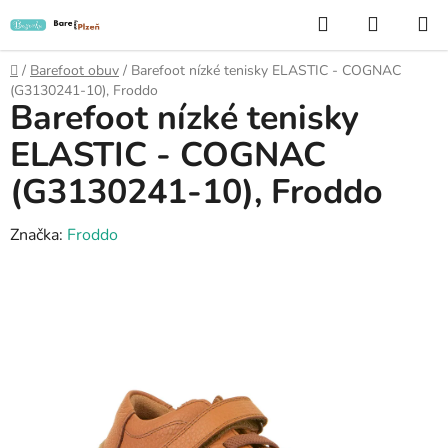
Přejít
Hledat
NÁKUP
na
KOŠÍK
obsah
Domů
/
Barefoot obuv
/
Barefoot nízké tenisky ELASTIC - COGNAC
(G3130241-10), Froddo
Barefoot nízké tenisky
ELASTIC - COGNAC
(G3130241-10), Froddo
Značka:
Froddo