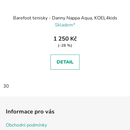
Barefoot tenisky - Danny Nappa Aqua, KOEL4kids
Skladem*
1 250 Kč
(–28 %)
DETAIL
30
Z
á
Informace pro vás
p
a
Obchodní podmínky