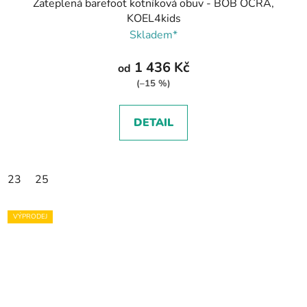
Zateplená barefoot kotníková obuv - BOB OCRA,
KOEL4kids
Skladem*
1 436 Kč
od
(–15 %)
DETAIL
23
25
VÝPRODEJ