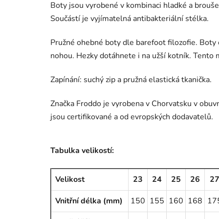
Boty jsou vyrobené v kombinaci hladké a brouše
Součástí je vyjímatelná antibakteriální stélka.
Pružné ohebné boty dle barefoot filozofie. Boty
nohou. Hezky dotáhnete i na užší kotník. Ten
Zapínání: suchý zip a pružná elastická tkanička.
Značka Froddo je vyrobena v Chorvatsku v obuvni
jsou certifikované a od evropských dodavatelů.
Tabulka velikostí:
Velikost
23
24
25
26
2
Vnitřní délka (mm)
150
155
160
168
17