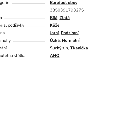
gorie
Barefoot obuv
3850391793275
a
Bílá
,
Zlatá
riál podšívky
Kůže
óna
Jarní
,
Podzimní
a nohy
Úzká
,
Normální
nání
Suchý zip
,
Tkanička
utelná stélka
ANO