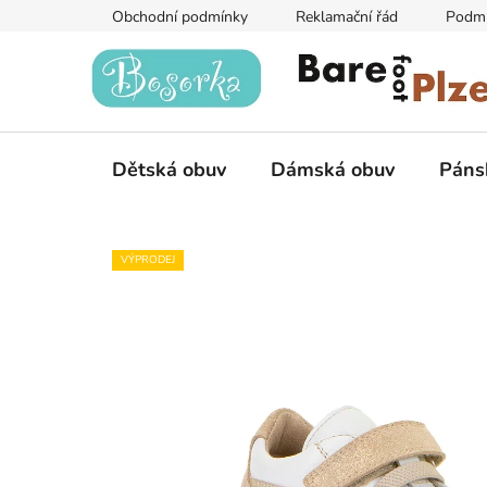
Přejít
Obchodní podmínky
Reklamační řád
Podmí
na
obsah
Dětská obuv
Dámská obuv
Páns
VÝPRODEJ