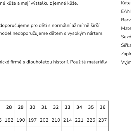
Kate
né kůže a mají výstelku z jemné kůže.
EAN
Barv
 doporučujeme pro děti s normální až mírně širší
Mate
to model nedoporučujeme dětem s vysokým nártem.
Sez
Šířk
Zapí
cké firmě s dlouholetou historií. Použité materiály
Vyjm
7
28
29
30
31
32
33
34
35
36
5
182
190
197
202
210
214
221
226
237