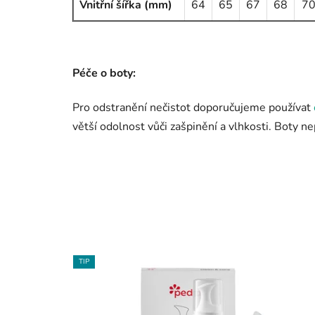
Vnitřní šířka (mm)
64
65
67
68
7
Péče o boty:
Pro odstranění nečistot doporučujeme používat
větší odolnost vůči zašpinění a vlhkosti. Boty n
TIP