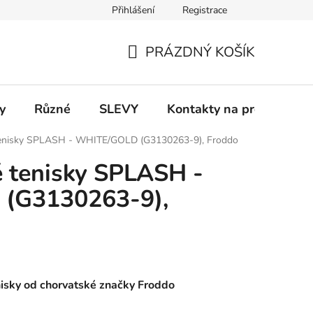
Přihlášení
Registrace
 a platba
Informace k on-line platbám
Odstoupení od smlou
PRÁZDNÝ KOŠÍK
NÁKUPNÍ
KOŠÍK
y
Různé
SLEVY
Kontakty na prodejny
 tenisky SPLASH - WHITE/GOLD (G3130263-9), Froddo
é tenisky SPLASH -
(G3130263-9),
nisky od chorvatské značky Froddo