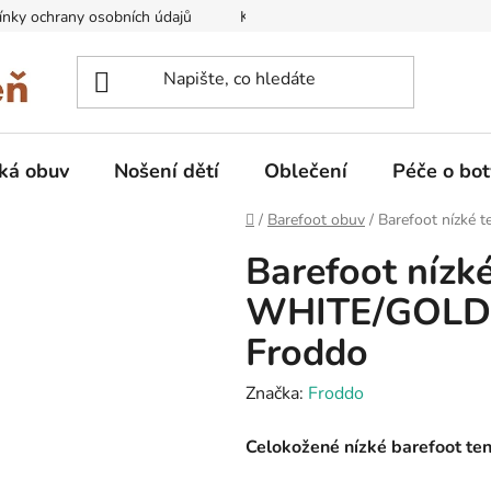
nky ochrany osobních údajů
Kontakty na prodejny
Doprava
ká obuv
Nošení dětí
Oblečení
Péče o bot
Domů
/
Barefoot obuv
/
Barefoot nízké
Barefoot nízk
WHITE/GOLD 
Froddo
Značka:
Froddo
Celokožené nízké barefoot te