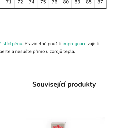
0
71
72
74
75
76
80
83
85
87
čistící pěnu
. Pravidelné použití
impregnace
zajistí
eperte a nesušte přímo u zdrojů tepla.
Související produkty