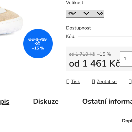
Velikost
Dostupnost
Kód:
OD 1 719
KČ
–15 %
od 1 719 Kč
–15 %
od
1 461 Kč
Měrná cena:
Tisk
Zeptat se
pis
Diskuze
Ostatní inform
Dopl