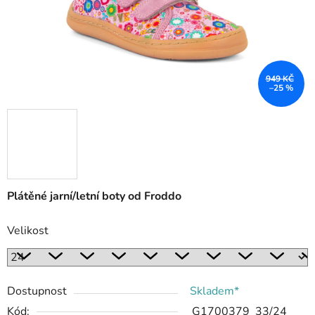
949 KČ
–25 %
Plátěné jarní/letní boty od Froddo
Velikost
Dostupnost
Skladem*
Kód:
G1700379_33/24