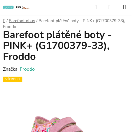
Přejít
Hledat
NÁKUP
na
KOŠÍK
obsah
Domů
/
Barefoot obuv
/
Barefoot plátěné boty - PINK+ (G1700379-33),
Froddo
Barefoot plátěné boty -
PINK+ (G1700379-33),
Froddo
Značka:
Froddo
VÝPRODEJ