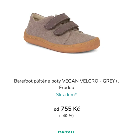
Barefoot plátěné boty VEGAN VELCRO - GREY+,
Froddo
Skladem*
755 Kč
od
(–40 %)
DETAIL