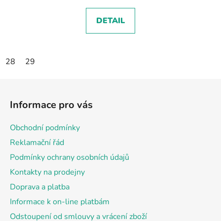
DETAIL
28
29
Z
á
Informace pro vás
p
a
Obchodní podmínky
t
Reklamační řád
í
Podmínky ochrany osobních údajů
Kontakty na prodejny
Doprava a platba
Informace k on-line platbám
Odstoupení od smlouvy a vrácení zboží