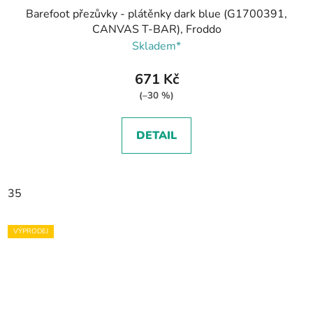
Barefoot přezůvky - plátěnky dark blue (G1700391,
CANVAS T-BAR), Froddo
Skladem*
671 Kč
(–30 %)
DETAIL
35
VÝPRODEJ