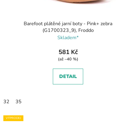
Barefoot plátěné jarní boty - Pink+ zebra
(G1700323_9), Froddo
Skladem*
581 Kč
(až –40 %)
DETAIL
32
35
VÝPRODEJ