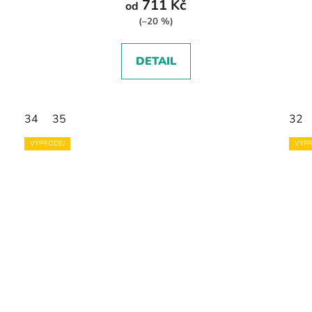
711 Kč
od
(–20 %)
DETAIL
34
35
32
VÝPRODEJ
VÝPR