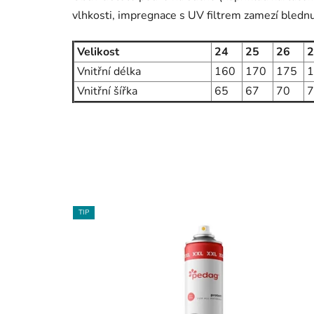
vlhkosti, impregnace s UV filtrem zamezí blednut
Velikost
24
25
26
2
Vnitřní délka
160
170
175
1
Vnitřní šířka
65
67
70
7
TIP