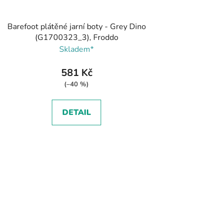
Barefoot plátěné jarní boty - Grey Dino
(G1700323_3), Froddo
Skladem*
581 Kč
(–40 %)
DETAIL