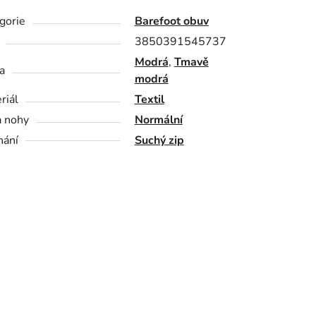
gorie
Barefoot obuv
3850391545737
Modrá
,
Tmavě
a
modrá
riál
Textil
a nohy
Normální
nání
Suchý zip