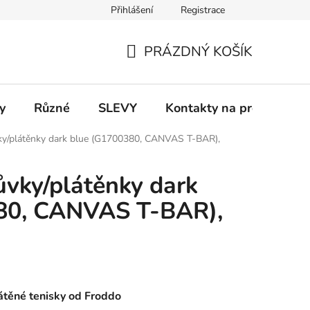
Přihlášení
Registrace
 a platba
Informace k on-line platbám
Odstoupení od smlou
PRÁZDNÝ KOŠÍK
NÁKUPNÍ
KOŠÍK
y
Různé
SLEVY
Kontakty na prodejny
ky/plátěnky dark blue (G1700380, CANVAS T-BAR),
ůvky/plátěnky dark
80, CANVAS T-BAR),
átěné tenisky od Froddo