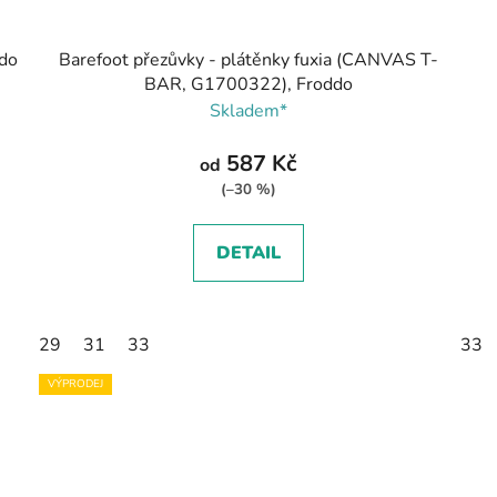
ddo
Barefoot přezůvky - plátěnky fuxia (CANVAS T-
BAR, G1700322), Froddo
Skladem*
587 Kč
od
(–30 %)
DETAIL
29
31
33
33
VÝPRODEJ