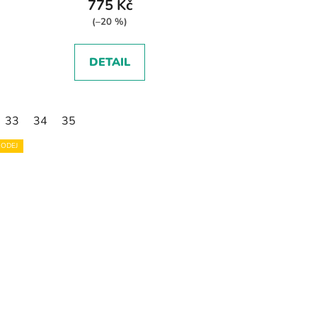
775 Kč
(–20 %)
DETAIL
33
34
35
ODEJ