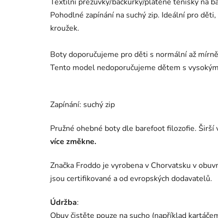
Textilní přezůvky/bačkůrky/plátěné tenisky na b
Pohodlné zapínání na suchý zip. Ideální pro děti,
kroužek.
Boty doporučujeme pro děti s normální až mírně 
Tento model nedoporučujeme dětem s vysoký
Zapínání: suchý zip
Pružné ohebné boty dle barefoot filozofie. Širší 
více změkne.
Značka Froddo je vyrobena v Chorvatsku v obuvni
jsou certifikované a od evropských dodavatelů.
Údržba
:
Obuv čistěte pouze na sucho (například kartáče