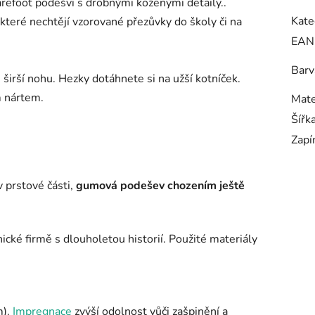
arefoot podešvi s drobnými koženými detaily..
Kate
 které nechtějí vzorované přezůvky do školy či na
EAN
Barv
širší nohu. Hezky dotáhnete si na užší kotníček.
m nártem.
Mate
Šířk
Zapí
v prstové části,
gumová podešev chozením ještě
cké firmě s dlouholetou historií. Použité materiály
m).
Impregnace
zvýší odolnost vůči zašpinění a