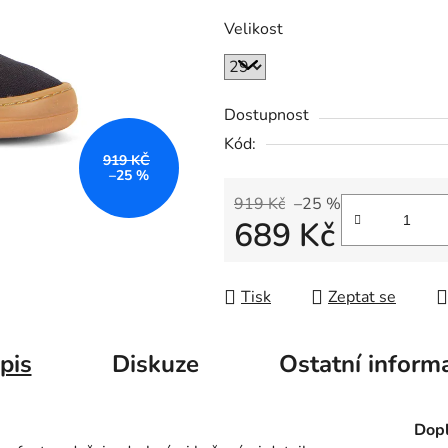
Velikost
Dostupnost
Kód:
919 KČ
–25 %
919 Kč
–25 %
689 Kč
Měrná cena:
Tisk
Zeptat se
pis
Diskuze
Ostatní inform
Dopl