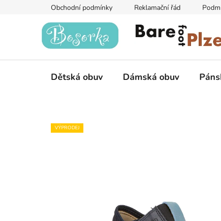
Přejít
Obchodní podmínky
Reklamační řád
Podmí
na
obsah
Dětská obuv
Dámská obuv
Páns
VÝPRODEJ