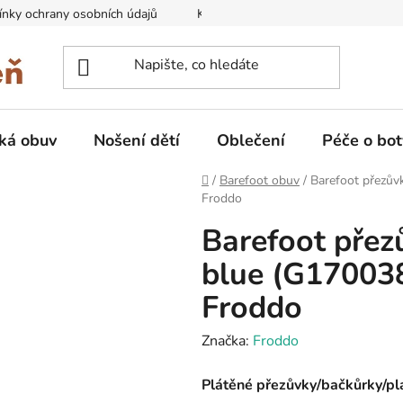
nky ochrany osobních údajů
Kontakty na prodejny
Doprava
ká obuv
Nošení dětí
Oblečení
Péče o bot
Domů
/
Barefoot obuv
/
Barefoot přezův
Froddo
Barefoot přez
blue (G17003
Froddo
Značka:
Froddo
Plátěné přezůvky/bačkůrky/pl