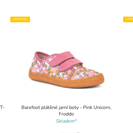
VÝPRODEJ
VÝPR
 T-
Barefoot plátěné jarní boty - Pink Unicorn,
Froddo
Skladem*