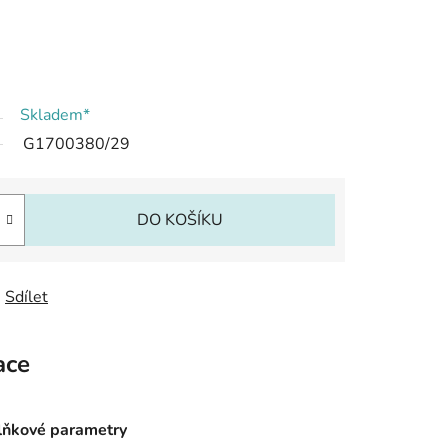
Skladem*
G1700380/29
DO KOŠÍKU
Sdílet
ace
ňkové parametry