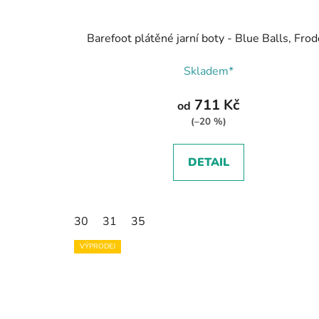
Barefoot plátěné jarní boty - Blue Balls, Fro
Skladem*
711 Kč
od
(–20 %)
DETAIL
30
31
35
VÝPRODEJ