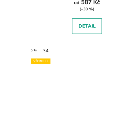
587 Kč
od
(–30 %)
DETAIL
29
34
VÝPRODEJ