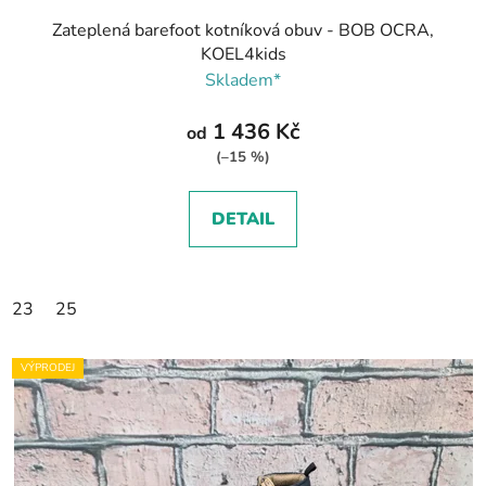
Zateplená barefoot kotníková obuv - BOB OCRA,
KOEL4kids
Skladem*
1 436 Kč
od
(–15 %)
DETAIL
23
25
VÝPRODEJ