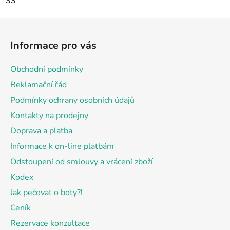
33
Z
á
Informace pro vás
p
a
Obchodní podmínky
t
Reklamační řád
í
Podmínky ochrany osobních údajů
Kontakty na prodejny
Doprava a platba
Informace k on-line platbám
Odstoupení od smlouvy a vrácení zboží
Kodex
Jak pečovat o boty?!
Ceník
Rezervace konzultace