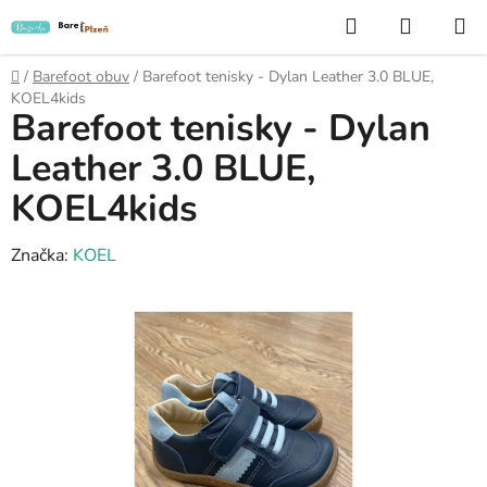
Přejít
Hledat
NÁKUP
na
KOŠÍK
obsah
Domů
/
Barefoot obuv
/
Barefoot tenisky - Dylan Leather 3.0 BLUE,
KOEL4kids
Barefoot tenisky - Dylan
Leather 3.0 BLUE,
KOEL4kids
Značka:
KOEL