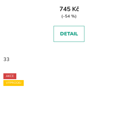
745 Kč
(–54 %)
DETAIL
33
AKCE
VÝPRODEJ