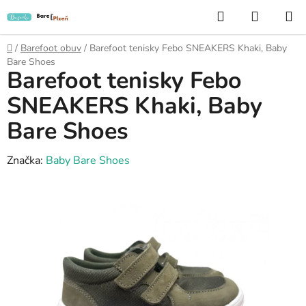
Přejít
Hledat
NÁKUP
na
KOŠÍK
obsah
Domů
/
Barefoot obuv
/
Barefoot tenisky Febo SNEAKERS Khaki, Baby
Bare Shoes
Barefoot tenisky Febo
SNEAKERS Khaki, Baby
Bare Shoes
Značka:
Baby Bare Shoes