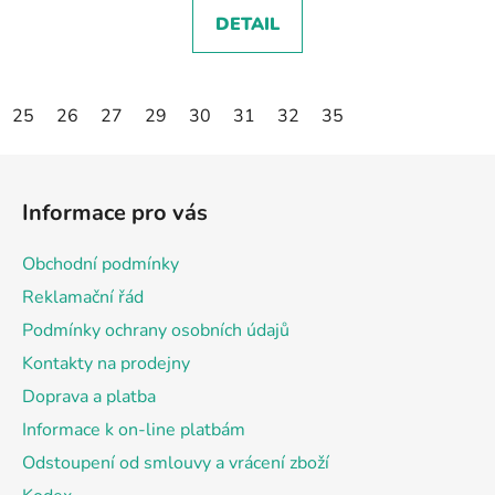
DETAIL
25
26
27
29
30
31
32
35
Z
á
Informace pro vás
p
a
Obchodní podmínky
t
Reklamační řád
í
Podmínky ochrany osobních údajů
Kontakty na prodejny
Doprava a platba
Informace k on-line platbám
Odstoupení od smlouvy a vrácení zboží