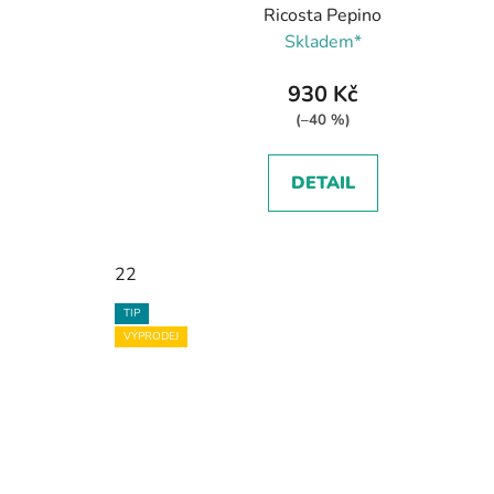
Ricosta Pepino
Skladem*
930 Kč
(–40 %)
DETAIL
22
TIP
VÝPRODEJ