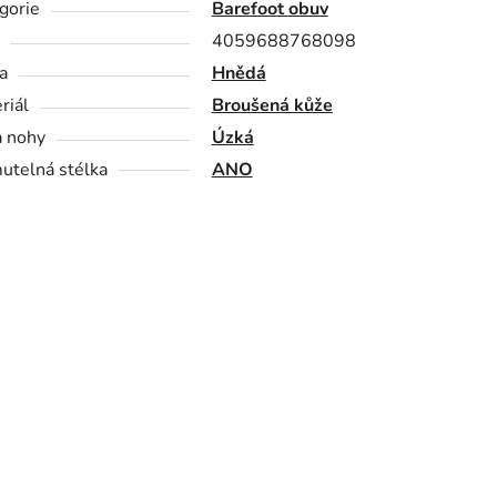
gorie
Barefoot obuv
4059688768098
a
Hnědá
riál
Broušená kůže
a nohy
Úzká
utelná stélka
ANO