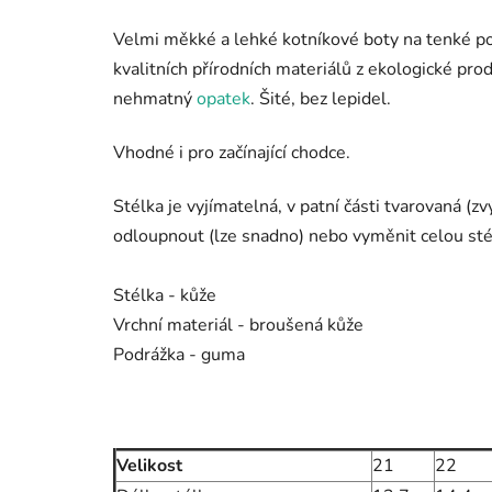
Velmi měkké a lehké kotníkové boty na tenké pod
kvalitních přírodních materiálů z ekologické pr
nehmatný
opatek
. Šité, bez lepidel.
Vhodné i pro začínající chodce.
Stélka je vyjímatelná, v patní části tvarovaná 
odloupnout (lze snadno) nebo vyměnit celou stél
Stélka - kůže
Vrchní materiál - broušená kůže
Podrážka - guma
Velikost
21
22