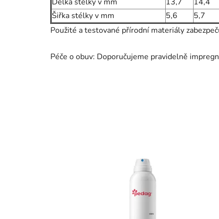
Délka stélky v mm
13,7
14,4
Šiřka stélky v mm
5,6
5,7
Použité a testované přírodní materiály zabezpeč
Péče o obuv: Doporučujeme pravidelně impregn