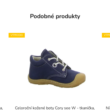
Podobné produkty
VÝPRODEJ
VÝPR
a,
Celoroční kožené boty Cory see W - tkanička,
Ní