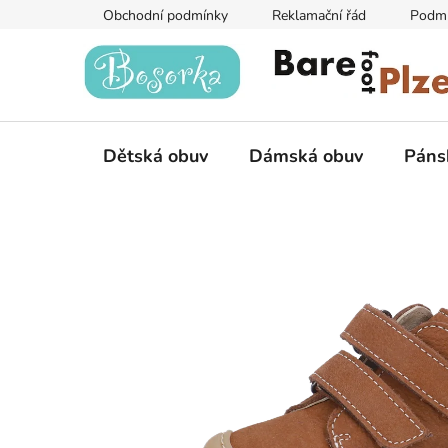
Přejít
Obchodní podmínky
Reklamační řád
Podmí
na
obsah
Dětská obuv
Dámská obuv
Páns