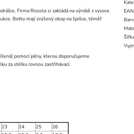
Kate
rážce. Firma Ricosta si zakládá na výrobě z vysoce
EAN
odukce. Botky mají zvýšený okop na špišce, téměř
Barv
Mate
Šířk
Vyjm
(zvýšená) pomocí pěny, kterou doporučujeme
ku za stélku rovnou zastřihávací.
23
24
25
26