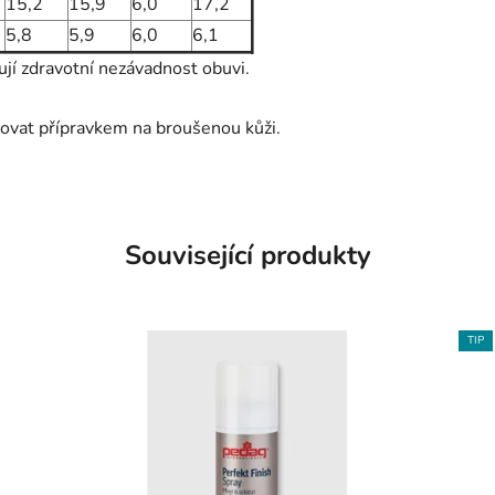
15,2
15,9
6,0
17,2
5,8
5,9
6,0
6,1
ují zdravotní nezávadnost obuvi.
ovat přípravkem na broušenou kůži.
Související produkty
TIP