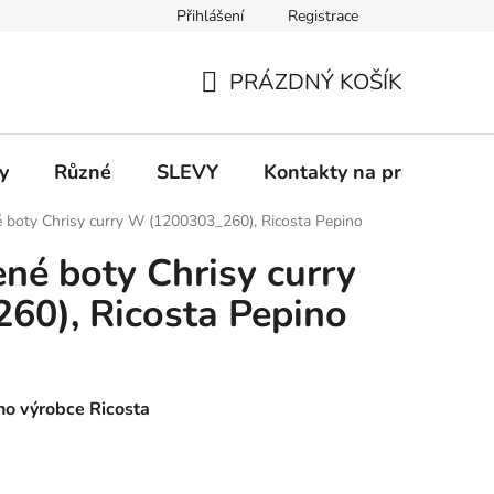
Přihlášení
Registrace
 a platba
Informace k on-line platbám
Odstoupení od smlou
PRÁZDNÝ KOŠÍK
NÁKUPNÍ
KOŠÍK
y
Různé
SLEVY
Kontakty na prodejny
é boty Chrisy curry W (1200303_260), Ricosta Pepino
ené boty Chrisy curry
60), Ricosta Pepino
o výrobce Ricosta