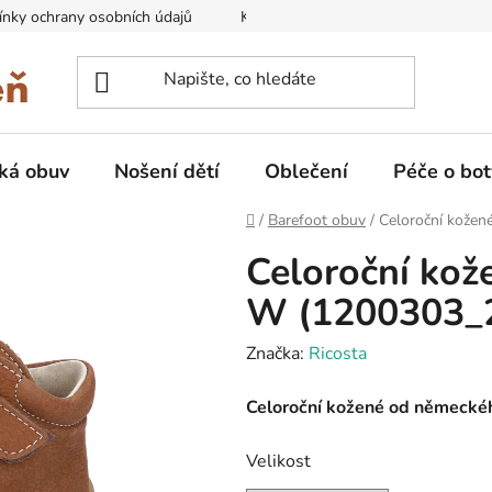
nky ochrany osobních údajů
Kontakty na prodejny
Doprava
ká obuv
Nošení dětí
Oblečení
Péče o bot
Domů
/
Barefoot obuv
/
Celoroční kožen
Celoroční kož
W (1200303_2
Značka:
Ricosta
Celoroční kožené od německéh
Velikost