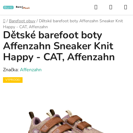
Přejít
Hledat
NÁKUP
na
KOŠÍK
obsah
Domů
/
Barefoot obuv
/
Dětské barefoot boty Affenzahn Sneaker Knit
Happy - CAT, Affenzahn
Dětské barefoot boty
Affenzahn Sneaker Knit
Happy - CAT, Affenzahn
Značka:
Affenzahn
VÝPRODEJ