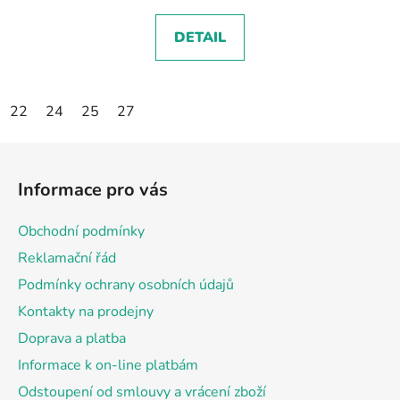
DETAIL
22
24
25
27
Z
á
Informace pro vás
p
a
Obchodní podmínky
t
Reklamační řád
í
Podmínky ochrany osobních údajů
Kontakty na prodejny
Doprava a platba
Informace k on-line platbám
Odstoupení od smlouvy a vrácení zboží