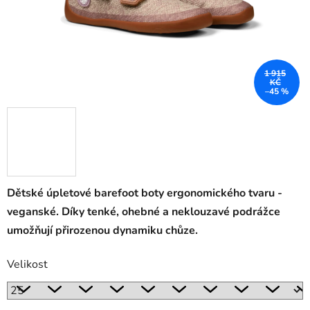
1 915
KČ
–45 %
Dětské úpletové barefoot boty ergonomického tvaru -
veganské. Díky tenké, ohebné a neklouzavé podrážce
umožňují přirozenou dynamiku chůze.
Velikost