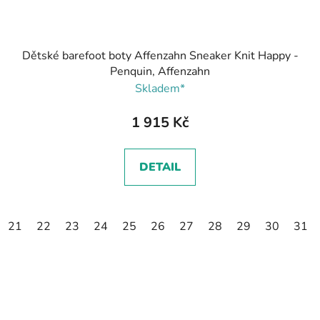
Dětské barefoot boty Affenzahn Sneaker Knit Happy -
Penquin, Affenzahn
Skladem*
1 915 Kč
DETAIL
21
22
23
24
25
26
27
28
29
30
31