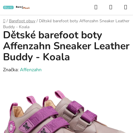
Přejít
Hledat
NÁKUP
na
KOŠÍK
obsah
Domů
/
Barefoot obuv
/
Dětské barefoot boty Affenzahn Sneaker Leather
Buddy - Koala
Dětské barefoot boty
Affenzahn Sneaker Leather
Buddy - Koala
Značka:
Affenzahn