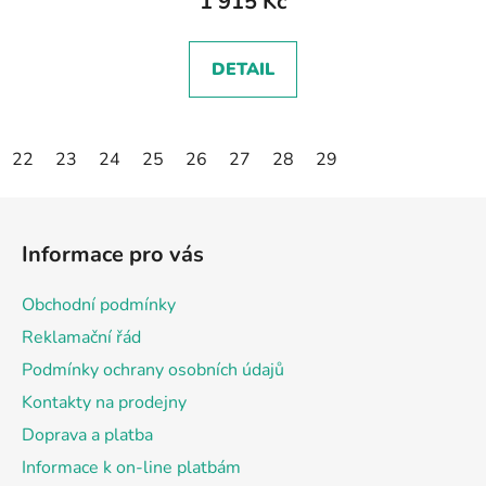
1 915 Kč
DETAIL
22
23
24
25
26
27
28
29
Z
á
Informace pro vás
p
a
Obchodní podmínky
t
Reklamační řád
í
Podmínky ochrany osobních údajů
Kontakty na prodejny
Doprava a platba
Informace k on-line platbám