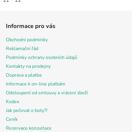
21
22
Z
á
Informace pro vás
p
a
Obchodní podmínky
t
Reklamační řád
í
Podmínky ochrany osobních údajů
Kontakty na prodejny
Doprava a platba
Informace k on-line platbám
Odstoupení od smlouvy a vrácení zboží
Kodex
Jak pečovat o boty?!
Ceník
Rezervace konzultace