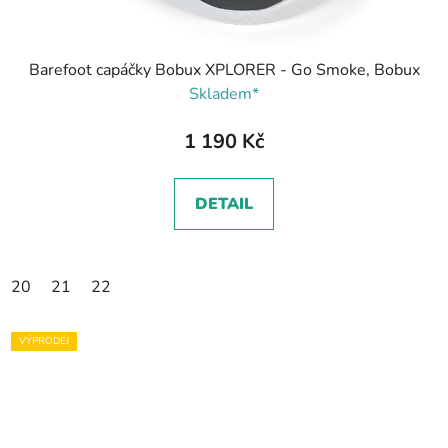
Barefoot capáčky Bobux XPLORER - Go Smoke, Bobux
Skladem*
1 190 Kč
DETAIL
20
21
22
VÝPRODEJ