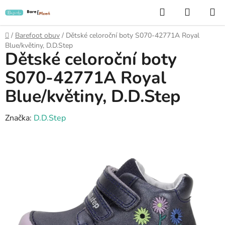
Přejít
Hledat
NÁKUP
na
KOŠÍK
obsah
Domů
/
Barefoot obuv
/
Dětské celoroční boty S070-42771A Royal
Blue/květiny, D.D.Step
Dětské celoroční boty
S070-42771A Royal
Blue/květiny, D.D.Step
Značka:
D.D.Step