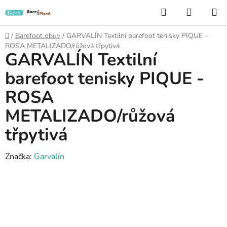
Přejít
Hledat
NÁKUP
na
KOŠÍK
obsah
Domů
/
Barefoot obuv
/
GARVALÍN Textilní barefoot tenisky PIQUE -
ROSA METALIZADO/růžová třpytivá
GARVALÍN Textilní
barefoot tenisky PIQUE -
ROSA
METALIZADO/růžová
třpytivá
Značka:
Garvalín