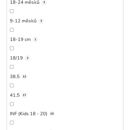
18-24 měsíců
3
9-12 měsíců
3
18-19 cm
1
18/19
2
38,5
12
41,5
17
INF (Kids 18 - 20)
19