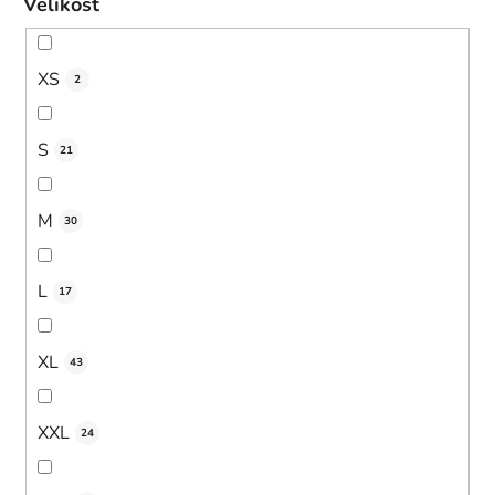
Velikost
XS
2
S
21
M
30
L
17
XL
43
XXL
24