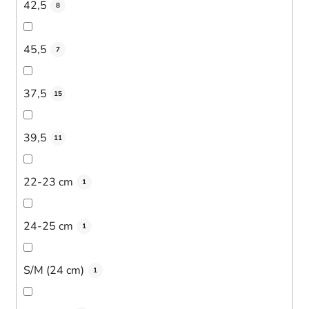
42,5
8
45,5
7
37,5
15
39,5
11
22-23 cm
1
24-25 cm
1
S/M (24 cm)
1