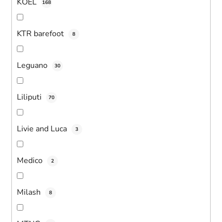
KOEL
168
KTR barefoot
8
Leguano
30
Liliputi
70
Livie and Luca
3
Medico
2
Milash
8