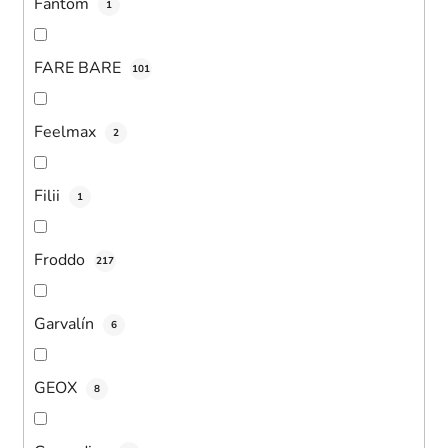
Fantom
1
FARE BARE
101
Feelmax
2
Filii
1
Froddo
217
Garvalín
6
GEOX
8