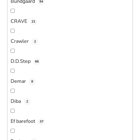
Bundgaard
94
CRAVE
21
Crawler
2
D.D.Step
86
Demar
8
Diba
2
Ef barefoot
37