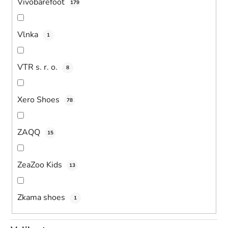
Vivobarefoot
179
Vlnka
1
VTR s. r. o.
8
Xero Shoes
78
ZAQQ
15
ZeaZoo Kids
13
Zkama shoes
1