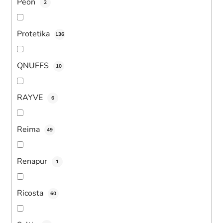
Peon
2
Protetika
136
QNUFFS
10
RAYVE
6
Reima
49
Renapur
1
Ricosta
60