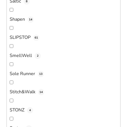
Saltic
8
Shapen
14
SLIPSTOP
61
SmellWell
2
Sole Runner
13
Stitch&Walk
14
STONZ
4