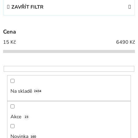
e
ZAVŘÍT FILTR
n
í
p
Cena
r
o
15
Kč
6490
Kč
d
u
k
t
ů
Na skladě
2434
Akce
23
Novinka
160