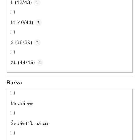
L (42/43)
1
M (40/41)
2
S (38/39)
2
XL (44/45)
1
Barva
Modrá
440
Šedá/stříbrná
186