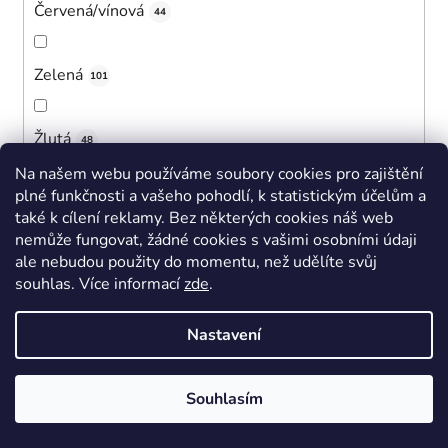
Červená/vínová
44
Zelená
101
Žlutá
48
Na našem webu používáme soubory cookies pro zajištění
plné funkčnosti a vašeho pohodlí, k statistickým účelům a
Bílá
38
také k cílení reklamy. Bez některých cookies náš web
nemůže fungovat, žádné cookies s vašimi osobními údaji
ale nebudou použity do momentu, než udělíte svůj
Černá
380
souhlas
.
Více informací
zde
.
Růžová
Nastavení
411
Tmavě modrá
Souhlasím
250