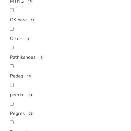
MTNG
15
OK bare
11
Orto+
4
Pathikshoes
1
Pedag
19
peerko
31
Pegres
79