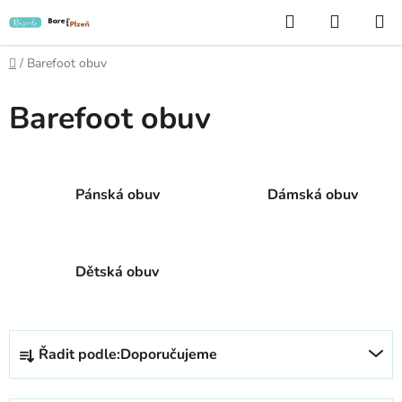
Přejít
Hledat
NÁKUP
na
KOŠÍK
obsah
Domů
/
Barefoot obuv
Barefoot obuv
Pánská obuv
Dámská obuv
Dětská obuv
Ř
Řadit podle:
Doporučujeme
a
z