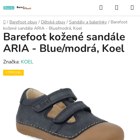
Přejít
Hledat
NÁKUP
na
KOŠÍK
obsah
Domů
/
Barefoot obuv
/
Dětská obuv
/
Sandály a balerínky
/
Barefoot
kožené sandále ARIA - Blue/modrá, Koel
Barefoot kožené sandále
ARIA - Blue/modrá, Koel
Značka:
KOEL
VÝPRODEJ