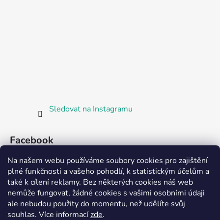
Sledovat na Instagramu
Facebook
Na našem webu používáme soubory cookies pro zajištění
plné funkčnosti a vašeho pohodlí, k statistickým účelům a
také k cílení reklamy. Bez některých cookies náš web
nemůže fungovat, žádné cookies s vašimi osobními údaji
ale nebudou použity do momentu, než udělíte svůj
Partnerská prodejna Barefoot Plzeň
souhlas
.
Více informací
zde
.