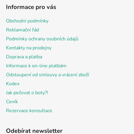
á
Informace pro vás
p
a
Obchodní podmínky
t
Reklamační řád
í
Podmínky ochrany osobních údajů
Kontakty na prodejny
Doprava a platba
Informace k on-line platbám
Odstoupení od smlouvy a vrácení zboží
Kodex
Jak pečovat o boty?!
Ceník
Rezervace konzultace
Odebírat newsletter