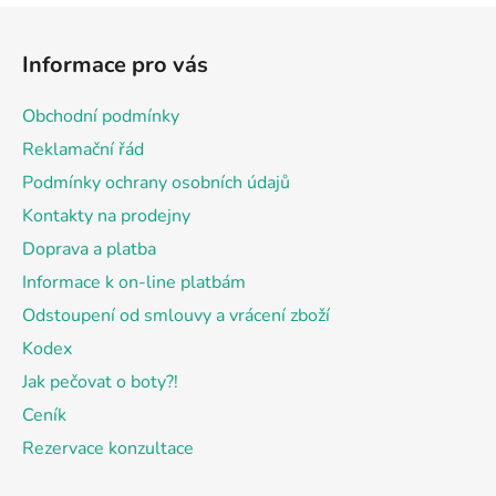
Z
á
Informace pro vás
p
a
Obchodní podmínky
t
Reklamační řád
í
Podmínky ochrany osobních údajů
Kontakty na prodejny
Doprava a platba
Informace k on-line platbám
Odstoupení od smlouvy a vrácení zboží
Kodex
Jak pečovat o boty?!
Ceník
Rezervace konzultace