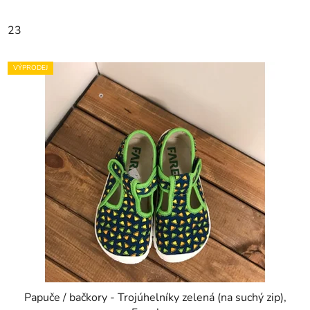
23
VÝPRODEJ
Papuče / bačkory - Trojúhelníky zelená (na suchý zip),