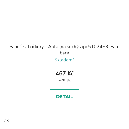
Papuče / bačkory - Auta (na suchý zip) 5102463, Fare
bare
Skladem*
467 Kč
(–20 %)
DETAIL
23