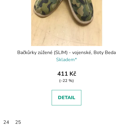
Bačkůrky zúžené (SLIM) - vojenské, Boty Beda
Skladem*
411 Kč
(–22 %)
DETAIL
24
25