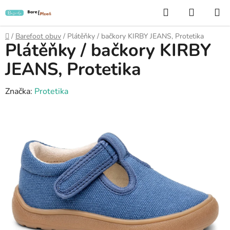
Přejít
Hledat
NÁKUP
na
KOŠÍK
obsah
Domů
/
Barefoot obuv
/
Plátěňky / bačkory KIRBY JEANS, Protetika
Plátěňky / bačkory KIRBY
JEANS, Protetika
Značka:
Protetika