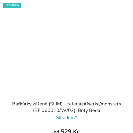
NOVINKA
Bačkůrky zúžené (SLIM) - zelená příšerka/monsters
(BF 060010/W/02), Boty Beda
Skladem*
529 Kč
od