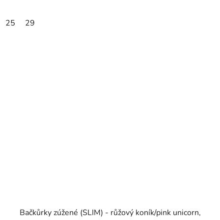
25
29
Bačkůrky zúžené (SLIM) - růžový koník/pink unicorn,