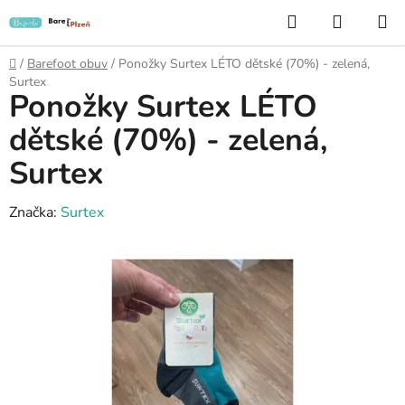
Přejít
Hledat
NÁKUP
na
KOŠÍK
obsah
Domů
/
Barefoot obuv
/
Ponožky Surtex LÉTO dětské (70%) - zelená,
Surtex
Ponožky Surtex LÉTO
dětské (70%) - zelená,
Surtex
Značka:
Surtex