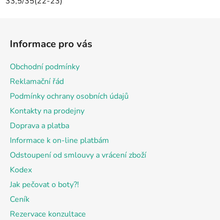
33,5/35(22-23)
Z
á
Informace pro vás
p
a
Obchodní podmínky
t
Reklamační řád
í
Podmínky ochrany osobních údajů
Kontakty na prodejny
Doprava a platba
Informace k on-line platbám
Odstoupení od smlouvy a vrácení zboží
Kodex
Jak pečovat o boty?!
Ceník
Rezervace konzultace