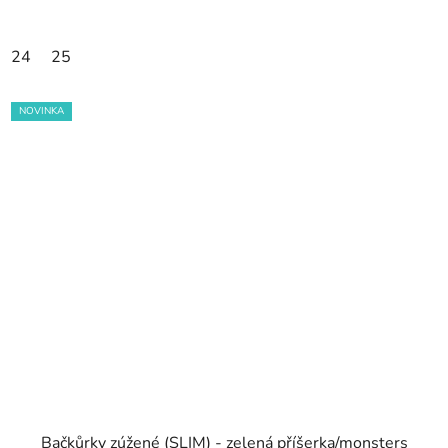
24
25
NOVINKA
Bačkůrky zúžené (SLIM) - zelená příšerka/monsters