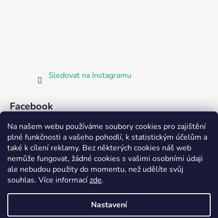
Sledovat na Instagramu
Facebook
Na našem webu používáme soubory cookies pro zajištění
plné funkčnosti a vašeho pohodlí, k statistickým účelům a
také k cílení reklamy. Bez některých cookies náš web
nemůže fungovat, žádné cookies s vašimi osobními údaji
ale nebudou použity do momentu, než udělíte svůj
Partnerská prodejna Barefoot Plzeň
souhlas
.
Více informací
zde
.
Nastavení