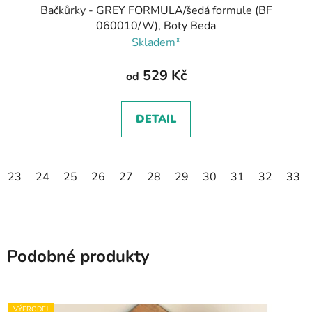
Bačkůrky - GREY FORMULA/šedá formule (BF
060010/W), Boty Beda
Skladem*
529 Kč
od
DETAIL
23
24
25
26
27
28
29
30
31
32
33
Podobné produkty
VÝPRODEJ