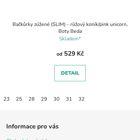
Bačkůrky zúžené (SLIM) - růžový koník/pink unicorn,
Boty Beda
Skladem*
529 Kč
od
DETAIL
23
25
28
29
30
31
32
Z
á
Informace pro vás
p
a