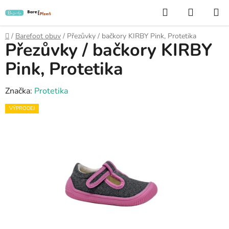
Přejít
Hledat
NÁKUP
na
KOŠÍK
obsah
Domů
/
Barefoot obuv
/
Přezůvky / bačkory KIRBY Pink, Protetika
Přezůvky / bačkory KIRBY
Pink, Protetika
Značka:
Protetika
VÝPRODEJ