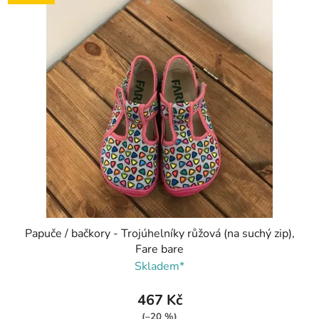
Papuče / bačkory - Trojúhelníky růžová (na suchý zip),
Fare bare
Skladem*
467 Kč
(–20 %)