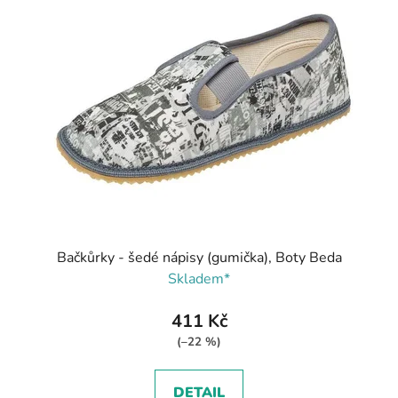
Bačkůrky - šedé nápisy (gumička), Boty Beda
Skladem*
411 Kč
(–22 %)
DETAIL