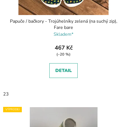
Papuče / bačkory - Trojúhelníky zelená (na suchý zip),
Fare bare
Skladem*
467 Kč
(–20 %)
DETAIL
23
VÝPRODEJ