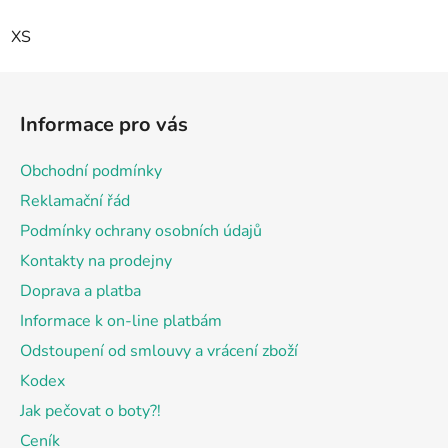
XS
Z
á
Informace pro vás
p
a
Obchodní podmínky
t
Reklamační řád
í
Podmínky ochrany osobních údajů
Kontakty na prodejny
Doprava a platba
Informace k on-line platbám
Odstoupení od smlouvy a vrácení zboží
Kodex
Jak pečovat o boty?!
Ceník