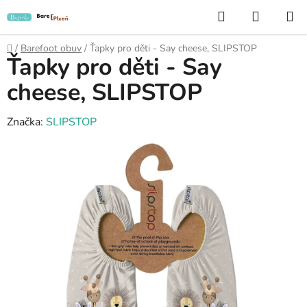
Přejít
Hledat
NÁKUP
na
KOŠÍK
obsah
Domů
/
Barefoot obuv
/
Ťapky pro děti - Say cheese, SLIPSTOP
Ťapky pro děti - Say
cheese, SLIPSTOP
Značka:
SLIPSTOP