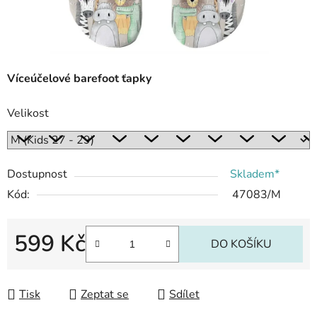
Víceúčelové barefoot ťapky
Velikost
Dostupnost
Skladem*
Kód:
47083/M
599 Kč
DO KOŠÍKU
Měrná cena:
Tisk
Zeptat se
Sdílet