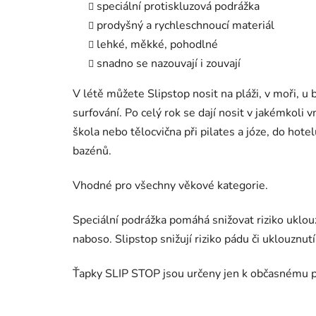
speciální protiskluzová podrážka
prodyšný a rychleschnoucí materiál
lehké, měkké, pohodlné
snadno se nazouvají i zouvají
V létě můžete Slipstop nosit na pláži, v moři, u b
surfování. Po celý rok se dají nosit v jakémkoli
škola nebo tělocvična při pilates a józe, do hot
bazénů.
Vhodné pro všechny věkové kategorie.
Speciální podrážka pomáhá snižovat riziko uklou
naboso. Slipstop snižují riziko pádu či uklouznutí
Ťapky SLIP STOP jsou určeny jen k občasnému p