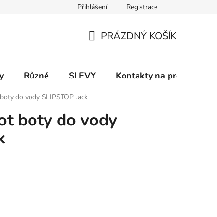
Přihlášení
Registrace
 a platba
Informace k on-line platbám
Odstoupení od smlou
PRÁZDNÝ KOŠÍK
NÁKUPNÍ
KOŠÍK
y
Různé
SLEVY
Kontakty na prodejny
 boty do vody SLIPSTOP Jack
ot boty do vody
k