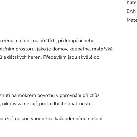
Kate
EAN
Mate
azénu, na lodi, na hřištích, při koupání nebo
 vnitřním prostoru, jako je domov, koupelna, mateřská
elů a dětských heren. Především jsou skvělé do
znutí na mokrém povrchu v porovnání při chůzi
, nikoliv zamezují, proto dbejte opatrnosti.
oužití, nejsou vhodné ke každodennímu nošení.