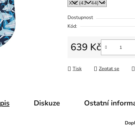
Dostupnost
Kód:
639 Kč
Měrná cena:
Tisk
Zeptat se
pis
Diskuze
Ostatní inform
Dopl