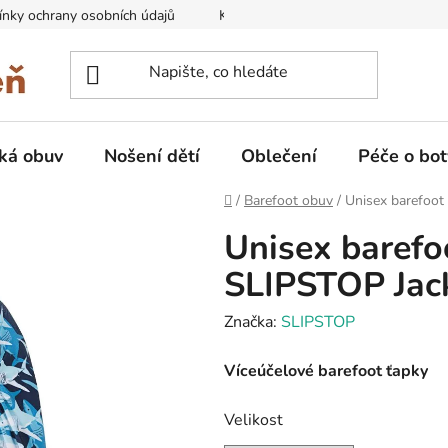
nky ochrany osobních údajů
Kontakty na prodejny
Doprava
ká obuv
Nošení dětí
Oblečení
Péče o bot
Domů
/
Barefoot obuv
/
Unisex barefoot
Unisex barefo
SLIPSTOP Jac
Značka:
SLIPSTOP
Víceúčelové barefoot ťapky
Velikost