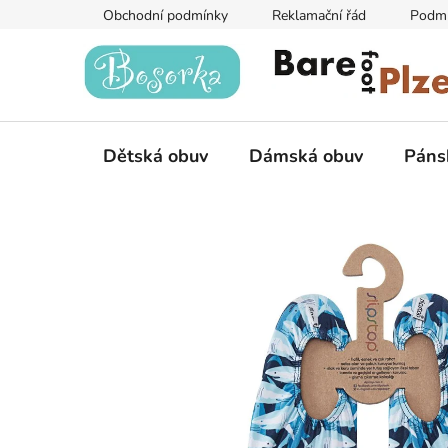
Přejít
Obchodní podmínky
Reklamační řád
Podmí
na
obsah
Dětská obuv
Dámská obuv
Páns