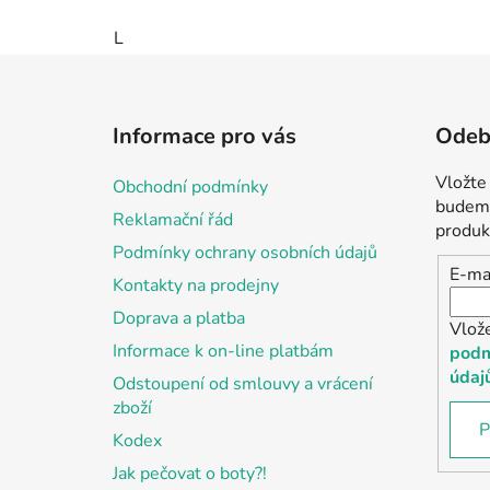
L
Z
á
Informace pro vás
Odebí
p
a
Vložte
Obchodní podmínky
t
budeme
Reklamační řád
í
produk
Podmínky ochrany osobních údajů
E-ma
Kontakty na prodejny
Doprava a platba
Vlož
Informace k on-line platbám
podm
údaj
Odstoupení od smlouvy a vrácení
zboží
P
Kodex
Jak pečovat o boty?!