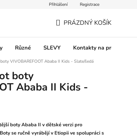
Přihlášení
Registrace
 a platba
Informace k on-line platbám
Odstoupení od smlou
PRÁZDNÝ KOŠÍK
NÁKUPNÍ
KOŠÍK
y
Různé
SLEVY
Kontakty na prodejny
 boty VIVOBAREFOOT Ababa II Kids - Slate/šedá
ot boty
 Ababa II Kids -
tější boty Ababa II v dětské verzi pro
Boty se ručně vyrábějí v Etiopii ve spolupráci s