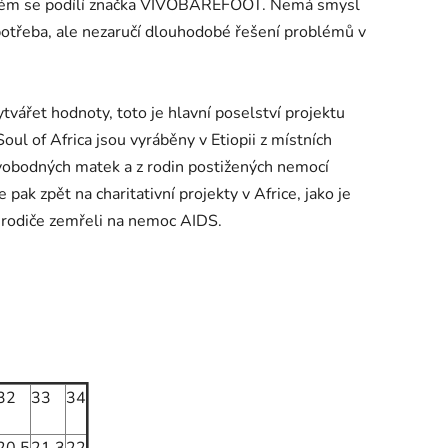
a kterém se podílí značka VIVOBAREFOOT. Nemá smysl
 potřeba, ale nezaručí dlouhodobé řešení problémů v
vytvářet hodnoty, toto je hlavní poselství projektu
l of Africa jsou vyráběny v Etiopii z místních
svobodných matek a z rodin postižených nemocí
pak zpět na charitativní projekty v Africe, jako je
ž rodiče zemřeli na nemoc AIDS.
32
33
34