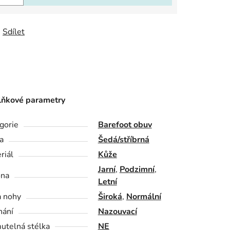
Sdílet
ňkové parametry
gorie
Barefoot obuv
a
Šedá/stříbrná
riál
Kůže
Jarní
,
Podzimní
,
óna
Letní
a nohy
Široká
,
Normální
nání
Nazouvací
utelná stélka
NE