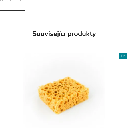
20,5
21,3
22
Související produkty
TIP