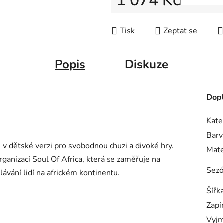
1 074 Kč
Měrná cena:
Tisk
Zeptat se
Popis
Diskuze
Dopl
Kate
Barv
I v dětské verzi pro svobodnou chuzi a divoké hry.
Mate
organizací Soul Of Africa, která se zaměřuje na
Sez
lávání lidí na africkém kontinentu.
Šířk
Zapí
Vyjm