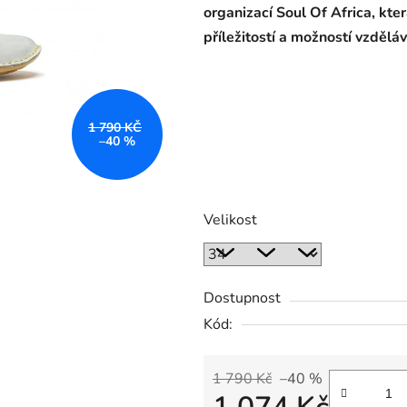
organizací Soul Of Africa, kte
příležitostí a možností vzděláv
1 790 KČ
–40 %
Velikost
Dostupnost
Kód:
1 790 Kč
–40 %