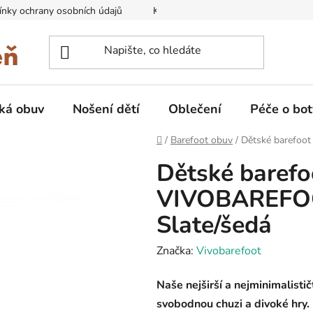
nky ochrany osobních údajů
Kontakty na prodejny
Doprava
ká obuv
Nošení dětí
Oblečení
Péče o bot
Domů
/
Barefoot obuv
/
Dětské barefoot
Dětské barefo
VIVOBAREFOOT
Slate/šedá
Značka:
Vivobarefoot
Naše nejširší a nejminimalistič
svobodnou chuzi a divoké hry. 