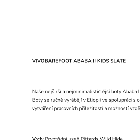
VIVOBAREFOOT ABABA II KIDS SLATE
Naše nejširší a nejminimalističtější boty Ababa I
Boty se ručně vyrábějí v Etiopii ve spolupráci s 
vytváření pracovních příležitostí a možností vzdě
Vrch:
Prvotřídní useň Pittards Wild Hide