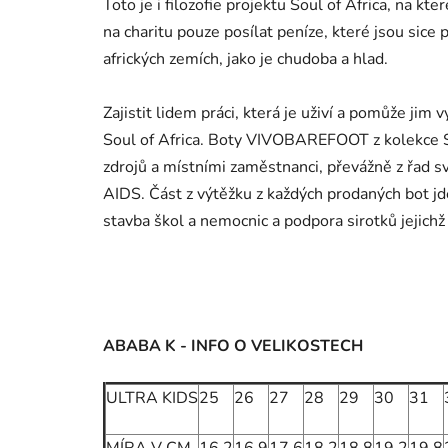
Toto je i filozofie projektu Soul of Africa, n
na charitu pouze posílat peníze, které jsou sice
afrických zemích, jako je chudoba a hlad.
Zajistit lidem práci, která je uživí a pomůže jim 
Soul of Africa. Boty VIVOBAREFOOT z kolekce Sou
zdrojů a místními zaměstnanci, převážně z řad 
AIDS. Část z výtěžku z každých prodaných bot jde 
stavba škol a nemocnic a podpora sirotků jejich
ABABA K - INFO O VELIKOSTECH
ULTRA KIDS
25
26
27
28
29
30
31