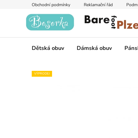
Přejít
Obchodní podmínky
Reklamační řád
Podmí
na
obsah
Dětská obuv
Dámská obuv
Páns
VÝPRODEJ