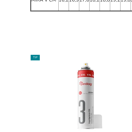
MÍRA V CM
16,2
16,9
17,6
18,2
18,8
19,2
19,8
TIP