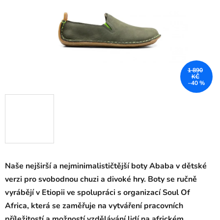
1 890
KČ
–40 %
Naše nejširší a nejminimalističtější boty Ababa v dětské
verzi pro svobodnou chuzi a divoké hry. Boty se ručně
vyrábějí v Etiopii ve spolupráci s organizací Soul Of
Africa, která se zaměřuje na vytváření pracovních
příležitostí a možností vzdělávání lidí na africkém