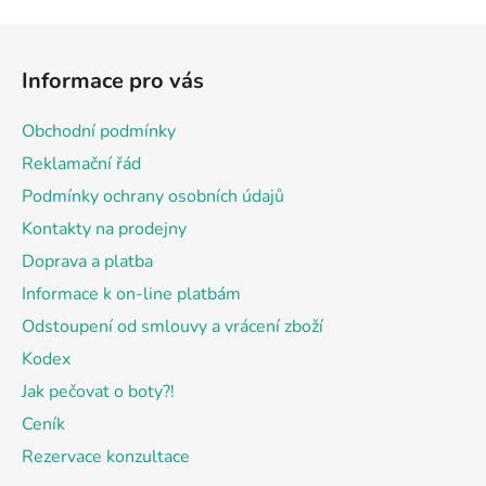
Z
á
Informace pro vás
p
a
Obchodní podmínky
t
Reklamační řád
í
Podmínky ochrany osobních údajů
Kontakty na prodejny
Doprava a platba
Informace k on-line platbám
Odstoupení od smlouvy a vrácení zboží
Kodex
Jak pečovat o boty?!
Ceník
Rezervace konzultace