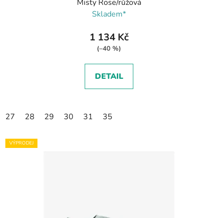
Misty Rose/růžová
Skladem*
1 134 Kč
(–40 %)
DETAIL
27
28
29
30
31
35
VÝPRODEJ