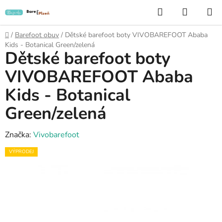
Přejít
Hledat
NÁKUP
na
KOŠÍK
obsah
Domů
/
Barefoot obuv
/
Dětské barefoot boty VIVOBAREFOOT Ababa
Kids - Botanical Green/zelená
Dětské barefoot boty
VIVOBAREFOOT Ababa
Kids - Botanical
Green/zelená
Značka:
Vivobarefoot
VÝPRODEJ