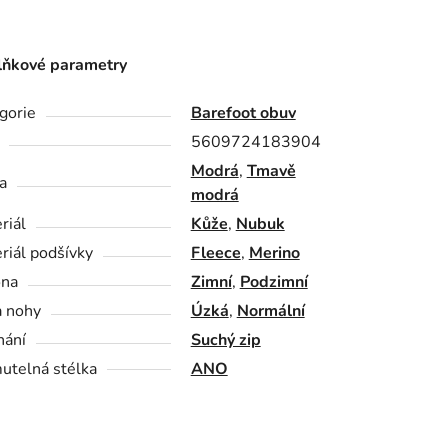
ňkové parametry
gorie
Barefoot obuv
5609724183904
Modrá
,
Tmavě
a
modrá
riál
Kůže
,
Nubuk
riál podšívky
Fleece
,
Merino
óna
Zimní
,
Podzimní
a nohy
Úzká
,
Normální
nání
Suchý zip
utelná stélka
ANO