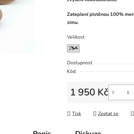
Zateplení plstěnou 100% meri
zimu.
Velikost
Dostupnost
Kód:
1 950 Kč
Měrná cena:
Tisk
Zeptat se
Popis
Diskuze