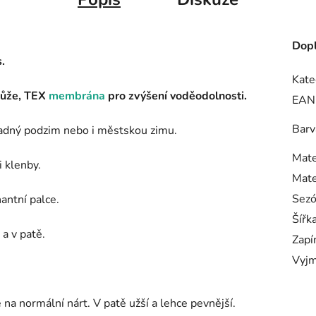
Dopl
.
Kate
kůže, TEX
membrána
pro zvýšení voděodolnosti.
EAN
Barv
adný podzim nebo i městskou zimu.
Mate
i klenby.
Mate
Sez
antní palce.
Šířk
 a v patě.
Zapí
Vyjm
na normální nárt. V patě užší a lehce pevnější.