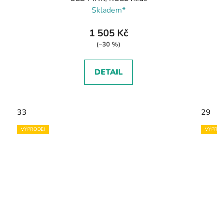
Skladem*
1 505 Kč
(–30 %)
DETAIL
33
29
VÝPRODEJ
VÝPR