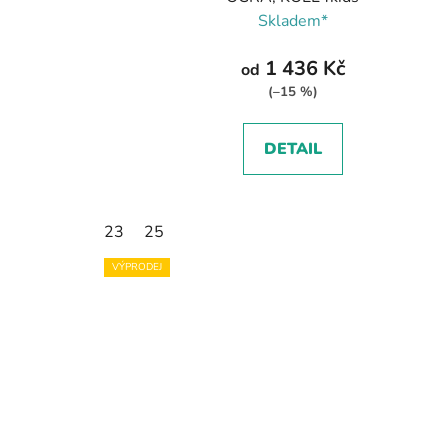
Skladem*
1 436 Kč
od
(–15 %)
DETAIL
23
25
VÝPRODEJ