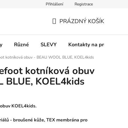
Přihlášení
Registrace
 a platba
Informace k on-line platbám
Odstoupení od smlou
PRÁZDNÝ KOŠÍK
NÁKUPNÍ
KOŠÍK
y
Různé
SLEVY
Kontakty na prodejny
foot kotníková obuv - BEAU WOOL BLUE, KOEL4kids
efoot kotníková obuv
 BLUE, KOEL4kids
 obuv KOEL4kids.
eriálů - broušené kůže, TEX membrána pro