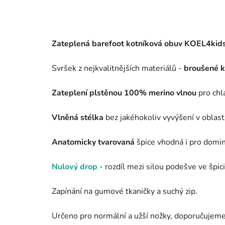
Zateplená barefoot kotníková obuv KOEL4kids
Svršek z nejkvalitnějších materiálů -
broušené 
Zateplení plstěnou 100% merino vlnou
pro chl
Vlněná stélka
bez jakéhokoliv vyvýšení v oblast
Anatomicky tvarovaná
špice vhodná i pro domin
Nulový drop
- rozdíl mezi silou podešve ve špici
Zapínání na gumové tkaničky a suchý zip.
Určeno pro normální a užší nožky, doporučujeme 