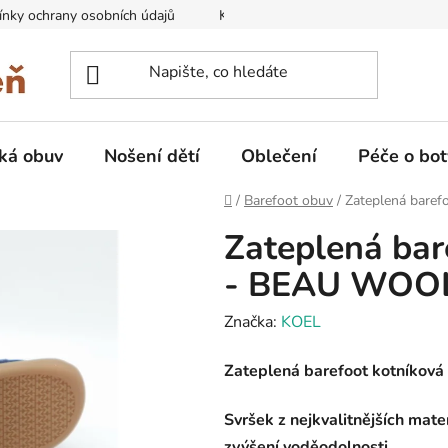
nky ochrany osobních údajů
Kontakty na prodejny
Doprava
ká obuv
Nošení dětí
Oblečení
Péče o bot
Domů
/
Barefoot obuv
/
Zateplená bare
Zateplená bar
- BEAU WOOL
Značka:
KOEL
Zateplená barefoot kotníková
Svršek z nejkvalitnějších mat
zvýšení voděodolnosti.