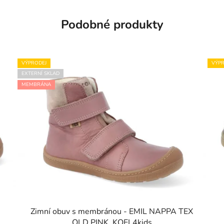
Podobné produkty
VÝPRODEJ
VÝPR
EXTERNÍ SKLAD
MEMBRÁNA
Zimní obuv s membránou - EMIL NAPPA TEX
OLD PINK, KOEL4kids