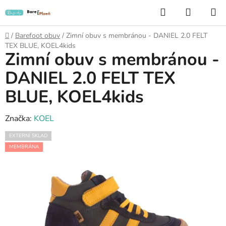
Přejít
Hledat
NÁKUP
na
KOŠÍK
obsah
Domů
/
Barefoot obuv
/
Zimní obuv s membránou - DANIEL 2.0 FELT
TEX BLUE, KOEL4kids
Zimní obuv s membránou -
DANIEL 2.0 FELT TEX
BLUE, KOEL4kids
Značka:
KOEL
EXTERNÍ SKLAD
MEMBRÁNA