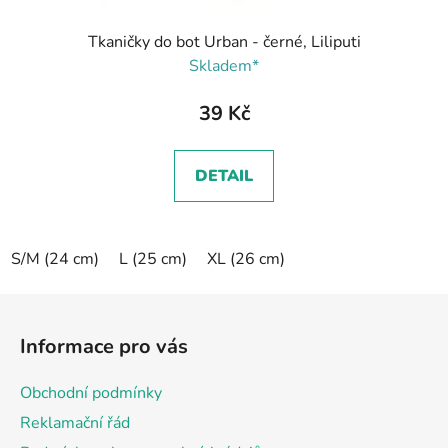
Tkaničky do bot Urban - černé, Liliputi
Skladem*
39 Kč
DETAIL
S/M (24 cm)
L (25 cm)
XL (26 cm)
Z
á
Informace pro vás
p
a
Obchodní podmínky
t
Reklamační řád
í