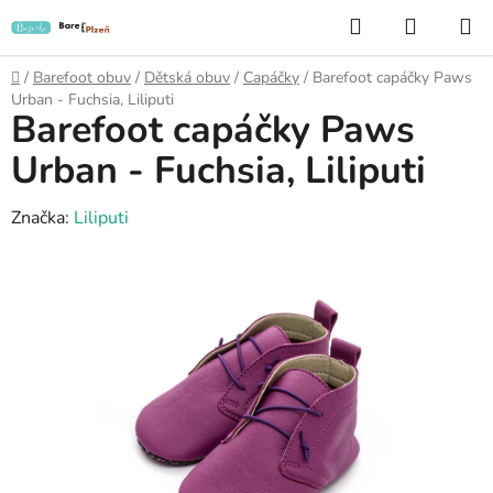
Přejít
Hledat
NÁKUP
na
KOŠÍK
obsah
Domů
/
Barefoot obuv
/
Dětská obuv
/
Capáčky
/
Barefoot capáčky Paws
Urban - Fuchsia, Liliputi
Barefoot capáčky Paws
Urban - Fuchsia, Liliputi
Značka:
Liliputi