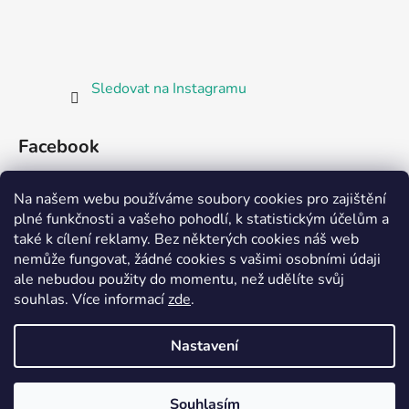
Sledovat na Instagramu
Facebook
Bosorka Plzeň
Na našem webu používáme soubory cookies pro zajištění
plné funkčnosti a vašeho pohodlí, k statistickým účelům a
také k cílení reklamy. Bez některých cookies náš web
nemůže fungovat, žádné cookies s vašimi osobními údaji
ale nebudou použity do momentu, než udělíte svůj
Partnerská prodejna Barefoot Plzeň
souhlas
.
Více informací
zde
.
Nastavení
Vytvořil Shoptet
Souhlasím
Copyright 2026
Bosorka Plzeň
. Všechna práva