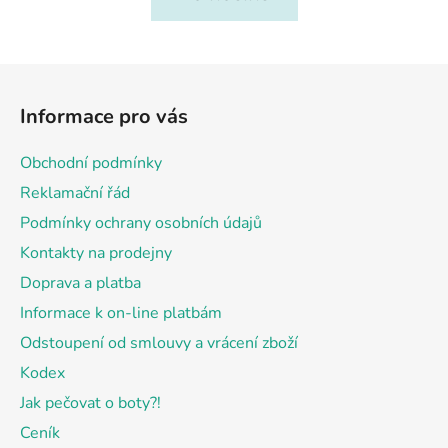
Z
á
Informace pro vás
p
a
Obchodní podmínky
t
Reklamační řád
í
Podmínky ochrany osobních údajů
Kontakty na prodejny
Doprava a platba
Informace k on-line platbám
Odstoupení od smlouvy a vrácení zboží
Kodex
Jak pečovat o boty?!
Ceník