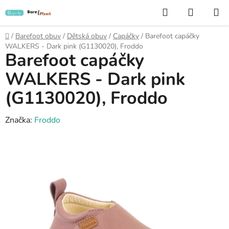
Přejít
Hledat
NÁKUP
na
KOŠÍK
obsah
Domů
/
Barefoot obuv
/
Dětská obuv
/
Capáčky
/
Barefoot capáčky
WALKERS - Dark pink (G1130020), Froddo
Barefoot capáčky
WALKERS - Dark pink
(G1130020), Froddo
Značka:
Froddo