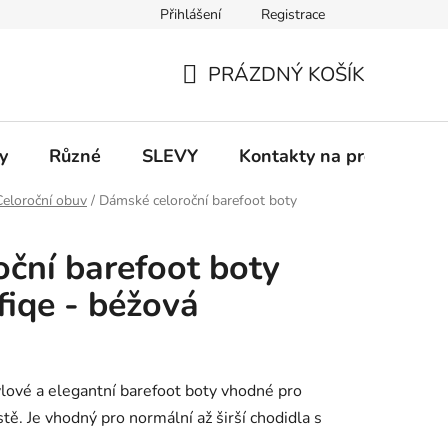
Přihlášení
Registrace
 a platba
Informace k on-line platbám
Odstoupení od smlou
PRÁZDNÝ KOŠÍK
NÁKUPNÍ
KOŠÍK
y
Různé
SLEVY
Kontakty na prodejny
Celoroční obuv
/
Dámské celoroční barefoot boty
ční barefoot boty
iqe - béžová
lové a elegantní barefoot boty vhodné pro
ě. Je vhodný pro normální až širší chodidla s