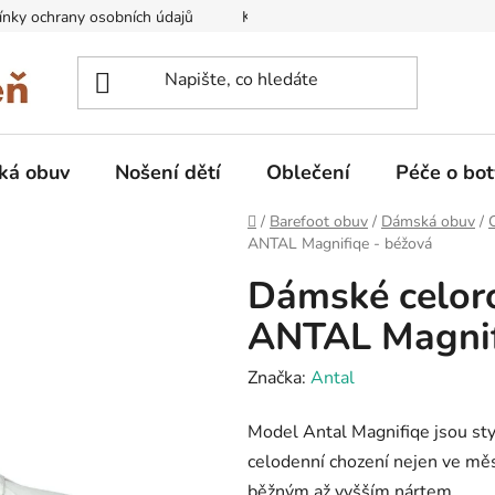
nky ochrany osobních údajů
Kontakty na prodejny
Doprava
ká obuv
Nošení dětí
Oblečení
Péče o bot
Domů
/
Barefoot obuv
/
Dámská obuv
/
ANTAL Magnifiqe - béžová
Dámské celoro
ANTAL Magnif
Značka:
Antal
Model Antal Magnifiqe jsou sty
celodenní chození nejen ve měst
běžným až vyšším nártem.