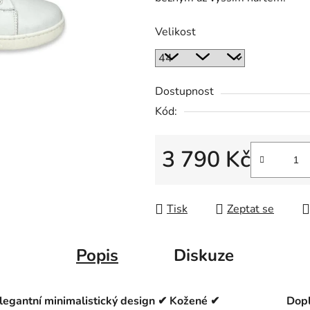
Velikost
Dostupnost
Kód:
3 790 Kč
Měrná cena:
Tisk
Zeptat se
Popis
Diskuze
Elegantní minimalistický design ✔ Kožené ✔
Dopl