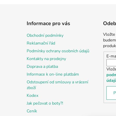
Z
á
Informace pro vás
Odebí
p
a
Vložte
Obchodní podmínky
t
budeme
Reklamační řád
í
produk
Podmínky ochrany osobních údajů
E-ma
Kontakty na prodejny
Doprava a platba
Vlož
Informace k on-line platbám
podm
údaj
Odstoupení od smlouvy a vrácení
zboží
P
Kodex
Jak pečovat o boty?!
Ceník