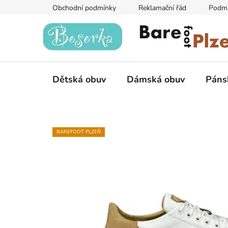
Přejít
Obchodní podmínky
Reklamační řád
Podmí
na
obsah
Dětská obuv
Dámská obuv
Páns
BAREFOOT PLZEŇ