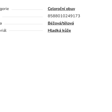
gorie
Celoroční obuv
8588010249173
a
Béžová/tělová
riál
Hladká kůže