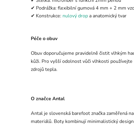
✔ Stélka: microfiber s funkční 2mm pěnou
✔ Podrážka: flexibilní gumová 4 mm + 2 mm vz
✔ Konstrukce:
nulový drop
a anatomický tvar
Péče o obuv
Obuv doporučujeme pravidelně čistit vlhkým ha
kůži. Pro vyšší odolnost vůči vlhkosti používejt
zdrojů tepla.
O značce Antal
Antal je slovenská barefoot značka zaměřená na
materiálů. Boty kombinují minimalistický design