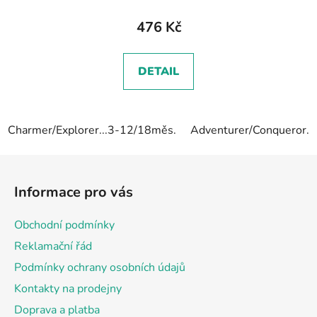
476 Kč
DETAIL
Charmer/Explorer...3-12/18měs.
Adventurer/Conqueror...
Z
á
Informace pro vás
p
a
Obchodní podmínky
t
Reklamační řád
í
Podmínky ochrany osobních údajů
Kontakty na prodejny
Doprava a platba