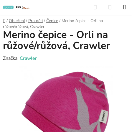
Přejít
Hledat
NÁKUP
na
KOŠÍK
obsah
Domů
/
Oblečení
/
Pro děti
/
Čepice
/
Merino čepice - Orli na
růžové/růžová, Crawler
Merino čepice - Orli na
růžové/růžová, Crawler
Značka:
Crawler