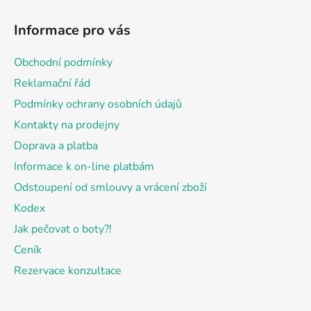
Z
á
Informace pro vás
p
a
Obchodní podmínky
t
Reklamační řád
í
Podmínky ochrany osobních údajů
Kontakty na prodejny
Doprava a platba
Informace k on-line platbám
Odstoupení od smlouvy a vrácení zboží
Kodex
Jak pečovat o boty?!
Ceník
Rezervace konzultace