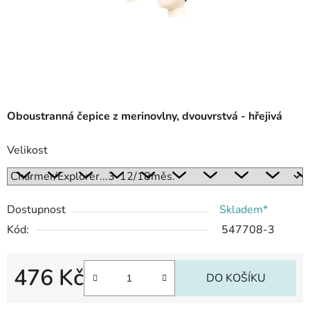
Oboustranná čepice z merinovlny, dvouvrstvá - hřejivá
Velikost
Dostupnost
Skladem*
Kód:
547708-3
476 Kč
DO KOŠÍKU
Měrná cena: