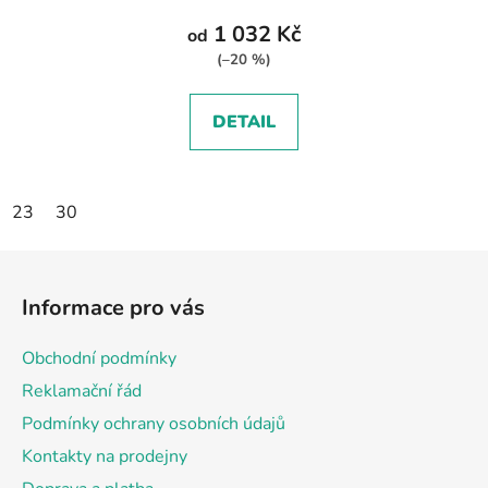
1 032 Kč
od
(–20 %)
DETAIL
23
30
Z
á
Informace pro vás
p
a
Obchodní podmínky
t
Reklamační řád
í
Podmínky ochrany osobních údajů
Kontakty na prodejny