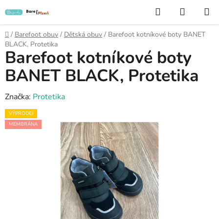
Přejít
Hledat
NÁKUP
na
KOŠÍK
obsah
Domů
/
Barefoot obuv
/
Dětská obuv
/
Barefoot kotníkové boty BANET
BLACK, Protetika
Barefoot kotníkové boty
BANET BLACK, Protetika
Značka:
Protetika
VÝPRODEJ
MEMBRÁNA