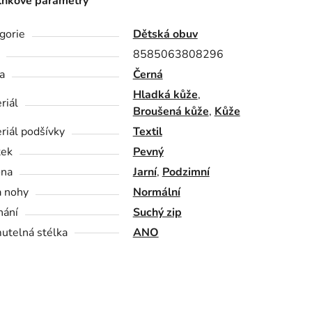
ňkové parametry
gorie
Dětská obuv
8585063808296
a
Černá
Hladká kůže
,
riál
Broušená kůže
,
Kůže
riál podšívky
Textil
tek
Pevný
óna
Jarní
,
Podzimní
a nohy
Normální
nání
Suchý zip
utelná stélka
ANO