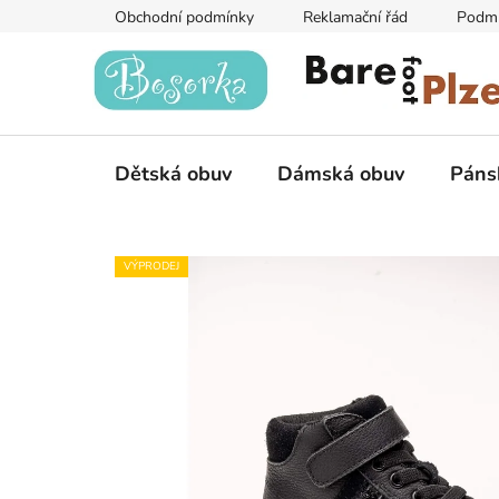
Přejít
Obchodní podmínky
Reklamační řád
Podmí
na
obsah
Dětská obuv
Dámská obuv
Páns
VÝPRODEJ