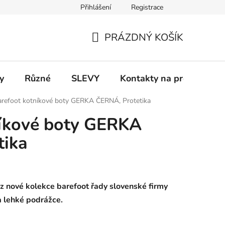
Přihlášení
Registrace
 a platba
Informace k on-line platbám
Odstoupení od smlou
PRÁZDNÝ KOŠÍK
NÁKUPNÍ
KOŠÍK
y
Různé
SLEVY
Kontakty na prodejny
arefoot kotníkové boty GERKA ČERNÁ, Protetika
níkové boty GERKA
tika
z nové kolekce barefoot řady slovenské firmy
 a lehké podrážce.