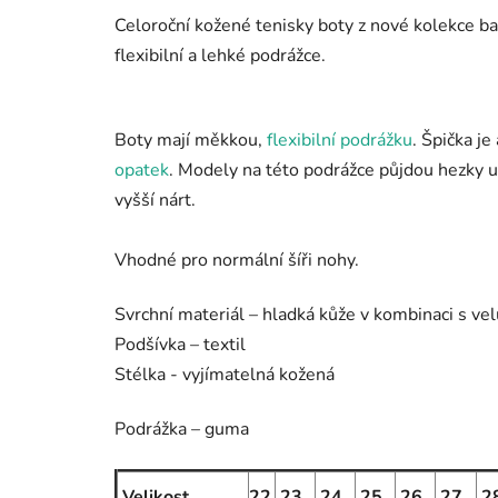
Celoroční kožené tenisky boty z nové kolekce ba
flexibilní a lehké podrážce.
Boty mají
měkkou,
flexibilní podrážku
. Špička je
opatek
. Modely na této podrážce půjdou hezky 
vyšší nárt.
Vhodné pro normální šíři nohy.
Svrchní materiál – hladká kůže v kombinaci s ve
Podšívka – textil
Stélka - vyjímatelná kožená
Podrážka – guma
Velikost
22
23
24
25
26
27
2