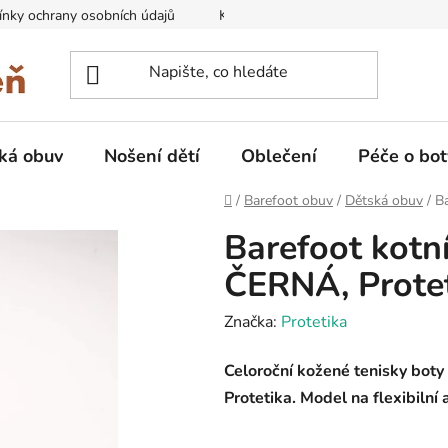
nky ochrany osobních údajů
Kontakty na prodejny
Doprava
ká obuv
Nošení dětí
Oblečení
Péče o bot
Domů
/
Barefoot obuv
/
Dětská obuv
/
B
Barefoot kot
ČERNÁ, Prote
Značka:
Protetika
Celoroční kožené tenisky boty
Protetika. Model na flexibilní