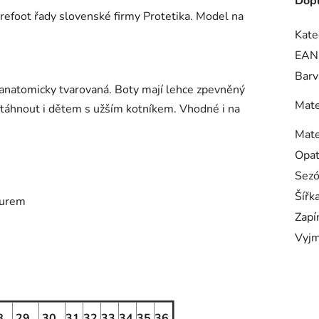
Dopl
refoot řady slovenské firmy Protetika. Model na
Kate
EAN
Barv
anatomicky tvarovaná.
Boty mají lehce zpevněný
Mate
utáhnout i dětem s užším kotníkem. Vhodné i na
Mate
Opa
Sez
Šířk
lurem
Zapí
Vyjm
8
29
30
31
32
33
34
35
36