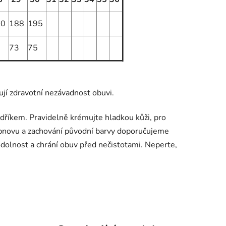
80
188
195
1
73
75
ují zdravotní nezávadnost obuvi.
říkem. Pravidelně krémujte hladkou kůži, pro
obnovu a zachování původní barvy doporučujeme
dolnost a chrání obuv před nečistotami. Neperte,