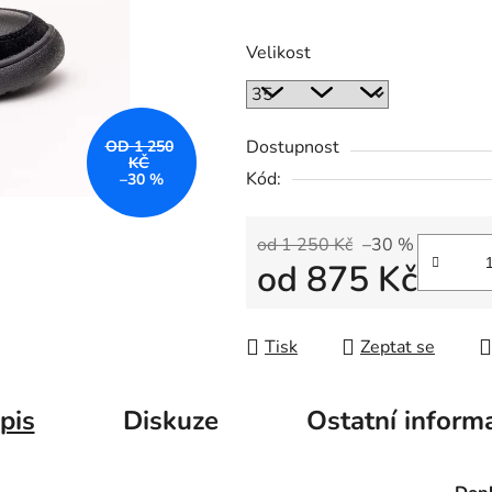
Velikost
Dostupnost
OD 1 250
KČ
Kód:
–30 %
od 1 250 Kč
–30 %
od
875 Kč
Měrná cena:
Tisk
Zeptat se
pis
Diskuze
Ostatní inform