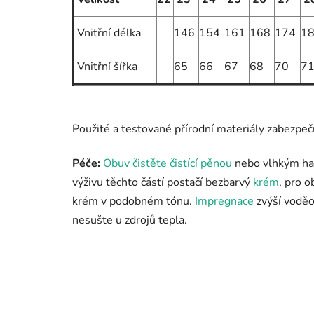
Vnitřní délka
146
154
161
168
174
1
Vnitřní šířka
65
66
67
68
70
7
Použité a testované přírodní materiály zabezpeč
Péče:
Obuv čistěte čistící pěnou
nebo vlhkým had
výživu těchto částí postačí bezbarvý
krém
, pro 
krém v podobném tónu.
Impregnace
z
výší voděo
nesušte u zdrojů tepla.